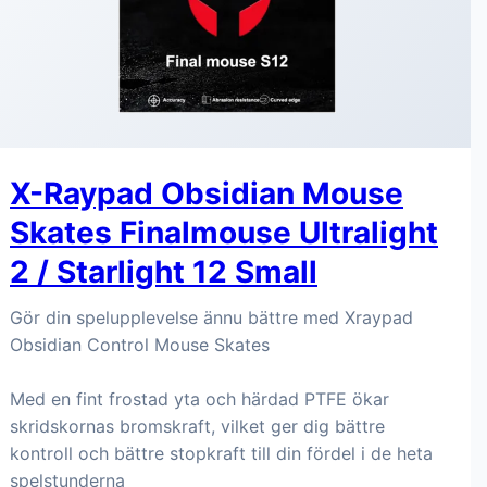
X-Raypad Obsidian Mouse
Skates Finalmouse Ultralight
2 / Starlight 12 Small
Gör din spelupplevelse ännu bättre med Xraypad
Obsidian Control Mouse Skates
Med en fint frostad yta och härdad PTFE ökar
skridskornas bromskraft, vilket ger dig bättre
kontroll och bättre stopkraft till din fördel i de heta
spelstunderna