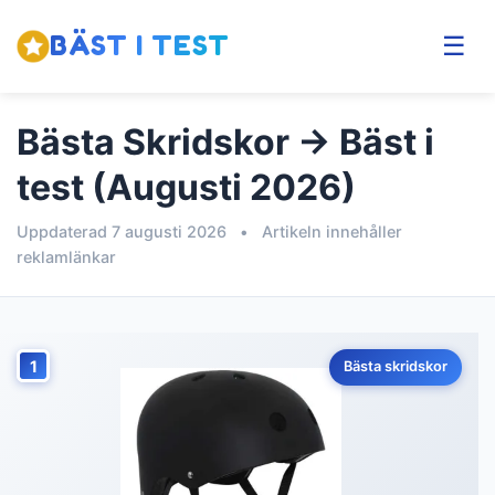
BÄST I TEST
☰
Bästa Skridskor → Bäst i
test (Augusti 2026)
Uppdaterad 7 augusti 2026
•
Artikeln innehåller
reklamlänkar
1
Bästa skridskor