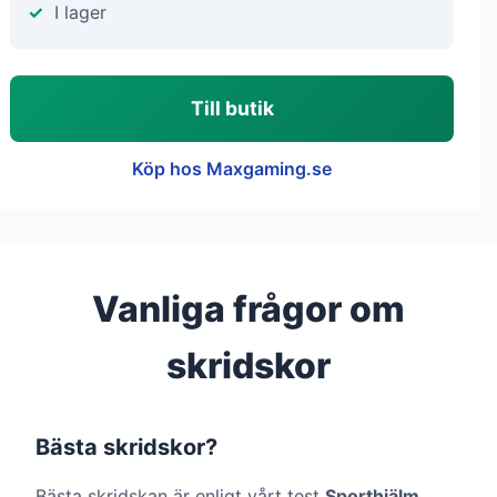
I lager
Till butik
Köp hos Maxgaming.se
Vanliga frågor om
skridskor
Bästa skridskor?
Bästa skridskan är enligt vårt test
Sporthjälm