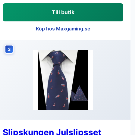
Till butik
Köp hos Maxgaming.se
3
Slipskungen Julslipsset