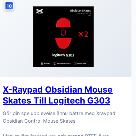
10
X-Raypad Obsidian Mouse
Skates Till Logitech G303
Gör din spelupplevelse ännu bättre med Xraypad
Obsidian Control Mouse Skates