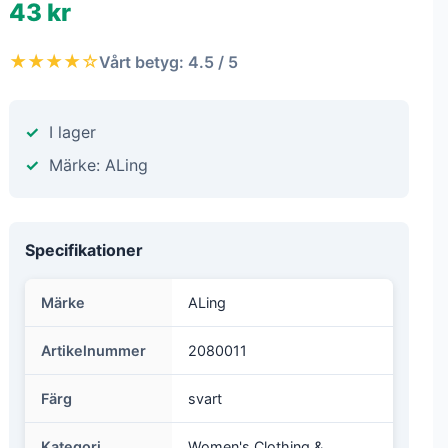
43 kr
★★★★☆
Vårt betyg: 4.5 / 5
I lager
Märke: ALing
Specifikationer
Märke
ALing
Artikelnummer
2080011
Färg
svart
Kategori
Women's Clothing &