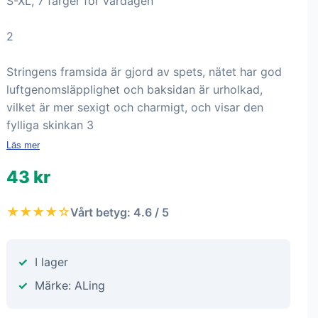
S-XL, 7 färger för vardagen
2
Stringens framsida är gjord av spets, nätet har god
luftgenomsläpplighet och baksidan är urholkad,
vilket är mer sexigt och charmigt, och visar den
fylliga skinkan 3
Läs mer
43 kr
★★★★☆
Vårt betyg: 4.6 / 5
I lager
Märke: ALing