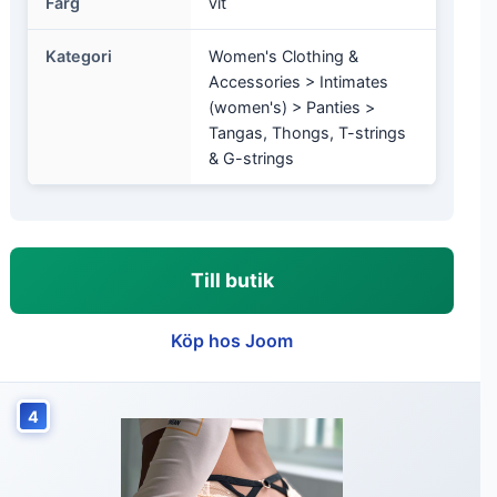
Färg
vit
Kategori
Women's Clothing &
Accessories > Intimates
(women's) > Panties >
Tangas, Thongs, T-strings
& G-strings
Till butik
Köp hos Joom
4