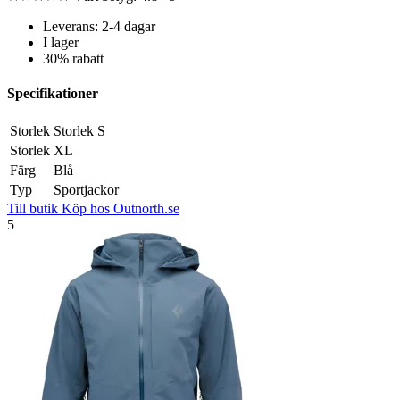
Leverans: 2-4 dagar
I lager
30% rabatt
Specifikationer
Storlek
Storlek S
Storlek
XL
Färg
Blå
Typ
Sportjackor
Till butik
Köp hos Outnorth.se
5