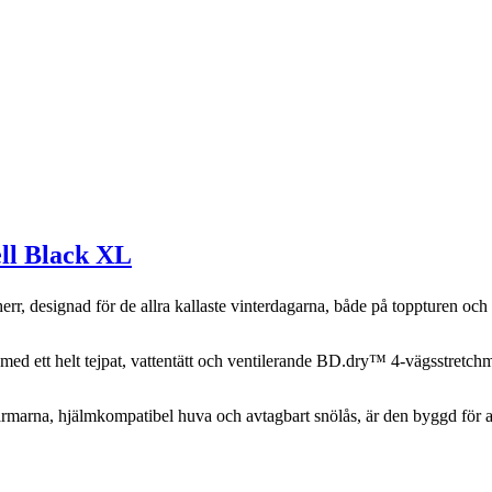
ll Black XL
rr, designad för de allra kallaste vinterdagarna, både på toppturen och 
d ett helt tejpat, vattentätt och ventilerande BD.dry™ 4-vägsstretchm
armarna, hjälmkompatibel huva och avtagbart snölås, är den byggd för at