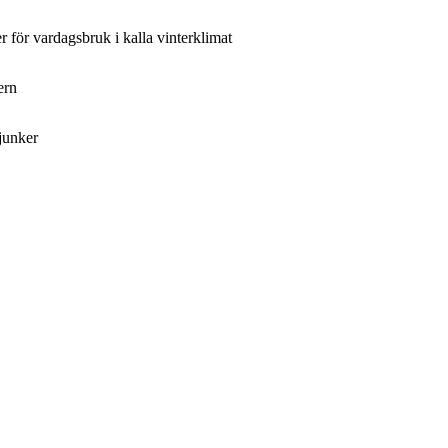
 för vardagsbruk i kalla vinterklimat
ern
junker