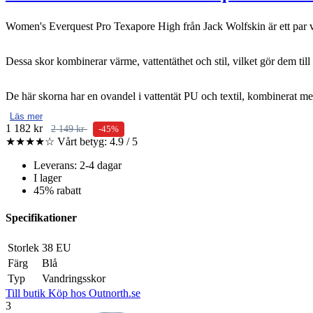
Women's Everquest Pro Texapore High från Jack Wolfskin är ett par van
Dessa skor kombinerar värme, vattentäthet och stil, vilket gör dem till 
De här skorna har en ovandel i vattentät PU och textil, kombinerat
Läs mer
1 182 kr
2 149 kr
-45%
★★★★☆
Vårt betyg: 4.9 / 5
Leverans: 2-4 dagar
I lager
45% rabatt
Specifikationer
Storlek
38 EU
Färg
Blå
Typ
Vandringsskor
Till butik
Köp hos Outnorth.se
3