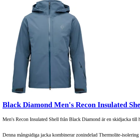
Black Diamond Men's Recon Insulated She
Men's Recon Insulated Shell från Black Diamond är en skidjacka till he
Denna mångsidiga jacka kombinerar zonindelad Thermolite-isolering me