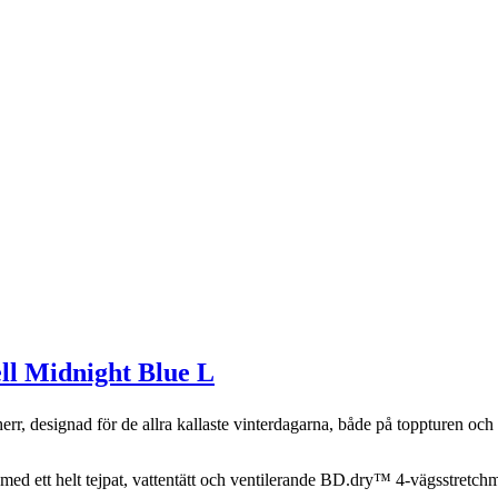
ll Midnight Blue L
rr, designad för de allra kallaste vinterdagarna, både på toppturen och 
d ett helt tejpat, vattentätt och ventilerande BD.dry™ 4-vägsstretchm