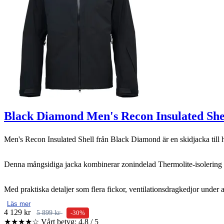
Black Diamond Men's Recon Insulated She
Men's Recon Insulated Shell från Black Diamond är en skidjacka till he
Denna mångsidiga jacka kombinerar zonindelad Thermolite-isolering me
Med praktiska detaljer som flera fickor, ventilationsdragkedjor under 
Läs mer
4 129 kr
5 899 kr
-30%
★★★★☆
Vårt betyg: 4.8 / 5