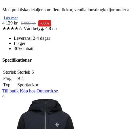
Med praktiska detaljer som flera fickor, ventilationsdragkedjor under 
Läs mer
4 129 kr
5 899 kr
-30%
★★★★☆
Vårt betyg: 4.8 / 5
Leverans: 2-4 dagar
I lager
30% rabatt
Specifikationer
Storlek
Storlek S
Färg
Blå
Typ
Sportjackor
Till butik
Köp hos Outnorth.se
4