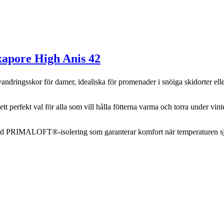
apore High Anis 42
dringsskor för damer, idealiska för promenader i snöiga skidorter eller
ett perfekt val för alla som vill hålla fötterna varma och torra under vint
 med PRIMALOFT®-isolering som garanterar komfort när temperaturen s