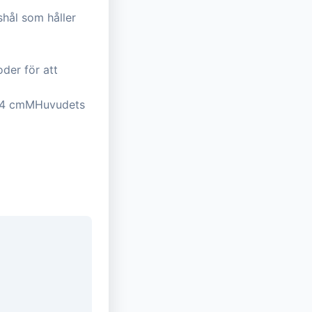
shål som håller
der för att
54 cmMHuvudets