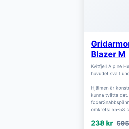
Gridarmor
Blazer M
Kvitfjell Alpine 
huvudet svalt und
Hjälmen är konst
kunna tvätta det.
foderSnabbspänn
omkrets: 55-58 
238 kr
595