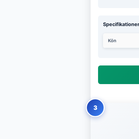
Specifikatione
Kön
3