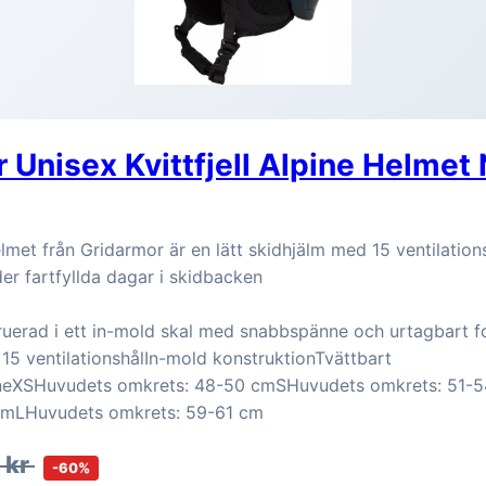
 Unisex Kvittfjell Alpine Helmet
Helmet från Gridarmor är en lätt skidhjälm med 15 ventilation
er fartfyllda dagar i skidbacken
ruerad i ett in-mold skal med snabbspänne och urtagbart fo
 15 ventilationshålIn-mold konstruktionTvättbart
eXSHuvudets omkrets: 48-50 cmSHuvudets omkrets: 51-
cmLHuvudets omkrets: 59-61 cm
 kr
-60%