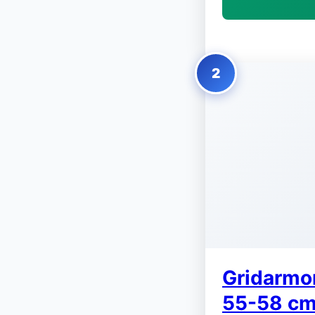
2
Gridarmor
55-58 c