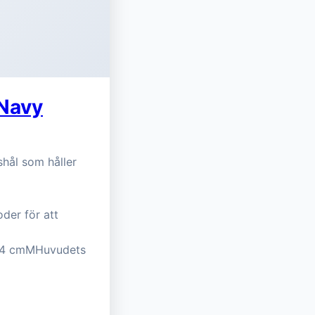
 Navy
shål som håller
der för att
54 cmMHuvudets