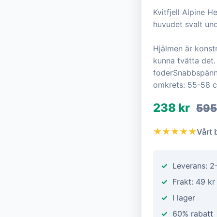
Kvitfjell Alpine 
huvudet svalt und
Hjälmen är konst
kunna tvätta det.
foderSnabbspänn
omkrets: 55-58 
238 kr
595
★★★★★
Vårt 
Leverans: 2
Frakt: 49 kr
I lager
60% rabatt