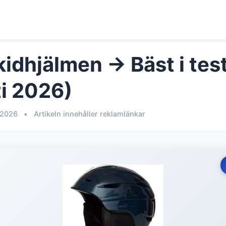
kidhjälmen → Bäst i tes
i 2026)
 2026
•
Artikeln innehåller reklamlänkar