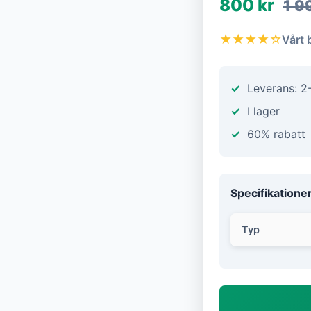
800 kr
1 9
★★★★☆
Vårt 
Leverans: 2
I lager
60% rabatt
Specifikatione
Typ