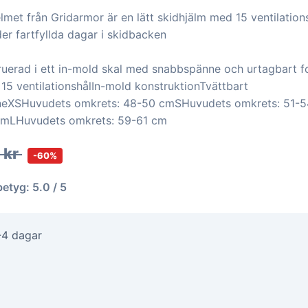
Helmet från Gridarmor är en lätt skidhjälm med 15 ventilation
er fartfyllda dagar i skidbacken
ruerad i ett in-mold skal med snabbspänne och urtagbart fo
 15 ventilationshålIn-mold konstruktionTvättbart
eXSHuvudets omkrets: 48-50 cmSHuvudets omkrets: 51-
cmLHuvudets omkrets: 59-61 cm
 kr
-60%
betyg: 5.0 / 5
-4 dagar