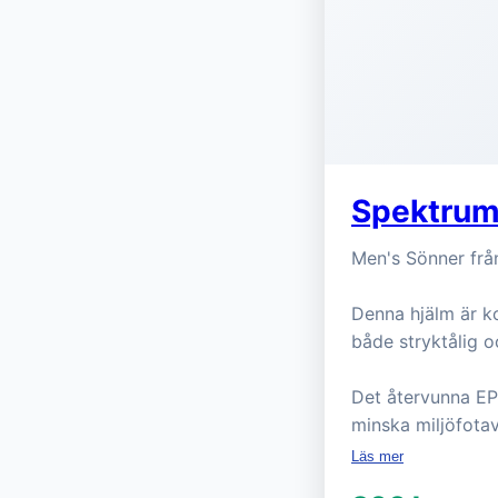
Spektrum
Men's Sönner från
Denna hjälm är k
både stryktålig o
Det återvunna EP
minska miljöfota
Läs mer