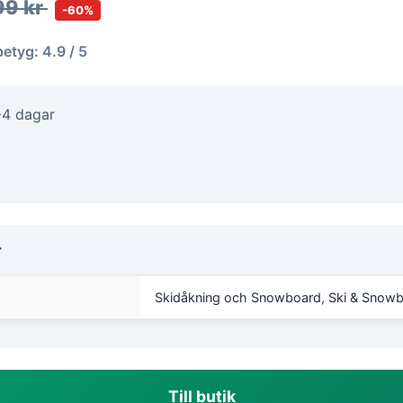
99 kr
-60%
betyg: 4.9 / 5
-4 dagar
r
Skidåkning och Snowboard, Ski & Snowb
Till butik