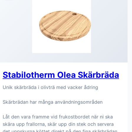
Stabilotherm Olea Skärbräda
Unik skärbräda i olivträ med vacker ådring
Skärbrädan har många användningsområden
Låt den vara framme vid frukostbordet när ni ska
skära upp frallorna, skär upp din stek och servera
det uppskurna köttet direkt på den fina skärbrädan