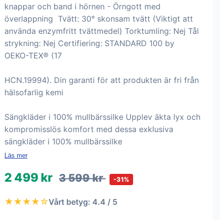
knappar och band i hörnen - Örngott med
överlappning Tvätt: 30° skonsam tvätt (Viktigt att
använda enzymfritt tvättmedel) Torktumling: Nej Tål
strykning: Nej Certifiering: STANDARD 100 by
OEKO-TEX® (17
HCN.19994). Din garanti för att produkten är fri från
hälsofarlig kemi
Sängkläder i 100% mullbärssilke Upplev äkta lyx och
kompromisslös komfort med dessa exklusiva
sängkläder i 100% mullbärssilke
Läs mer
2 499 kr
3 599 kr
-31%
★★★★☆
Vårt betyg: 4.4 / 5