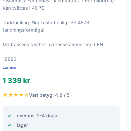
- Madrass: Får endast handtvättas. - Rör (sidorna):
Kan tvättas i 40 °C
Torktumling: Nej Testad enligt BS 4578
(andningsförmåga)
Madrassens fasthet överensstämmer med EN
16890
Läs mer
1 339 kr
★★★★☆
Vårt betyg: 4.9 / 5
Leverans: 2-4 dagar
I lager