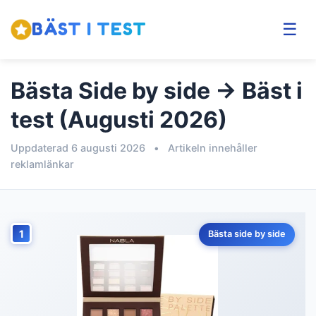
BÄST I TEST
☰
Bästa Side by side → Bäst i
test (Augusti 2026)
Uppdaterad 6 augusti 2026
•
Artikeln innehåller
reklamlänkar
1
Bästa side by side