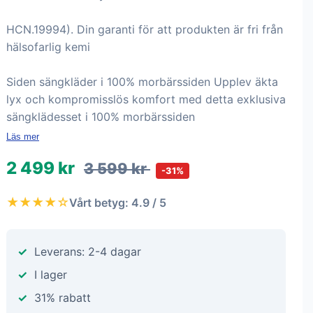
HCN.19994). Din garanti för att produkten är fri från
hälsofarlig kemi
Siden sängkläder i 100% morbärssiden Upplev äkta
lyx och kompromisslös komfort med detta exklusiva
sängklädesset i 100% morbärssiden
Läs mer
2 499 kr
3 599 kr
-31%
★★★★☆
Vårt betyg: 4.9 / 5
Leverans: 2-4 dagar
I lager
31% rabatt