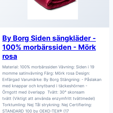
By Borg Siden sängkläder -
100% morbärssiden - Mörk
rosa
Material: 100% morbärssiden Vävning: Siden i 19
momme satinvävning Färg: Mörk rosa Design:
Enfärgad Varumärke: By Borg Stängning: - Påslakan
med knappar och knytband i täckeshörnen -
Örngott med överlapp Tvätt: 30° skonsam
tvätt (Viktigt att använda enzymfritt tvättmedel)
Torktumling: Nej Tål strykning: Nej Certifiering:
STANDARD 100 by OEKO-TEX® (17