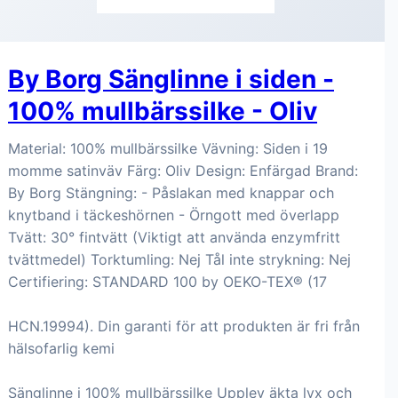
By Borg Sänglinne i siden -
100% mullbärssilke - Oliv
Material: 100% mullbärssilke Vävning: Siden i 19
momme satinväv Färg: Oliv Design: Enfärgad Brand:
By Borg Stängning: - Påslakan med knappar och
knytband i täckeshörnen - Örngott med överlapp
Tvätt: 30° fintvätt (Viktigt att använda enzymfritt
tvättmedel) Torktumling: Nej Tål inte strykning: Nej
Certifiering: STANDARD 100 by OEKO-TEX® (17
HCN.19994). Din garanti för att produkten är fri från
hälsofarlig kemi
Sänglinne i 100% mullbärssilke Upplev äkta lyx och