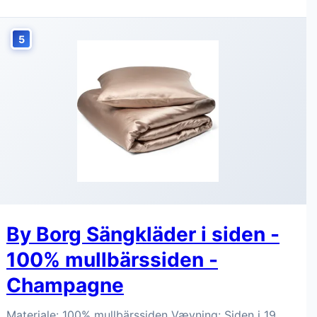
5
By Borg Sängkläder i siden -
100% mullbärssiden -
Champagne
Materiale: 100% mullbärssiden Vævning: Siden i 19