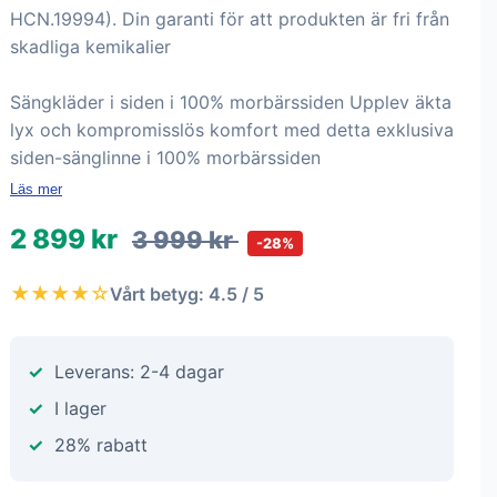
HCN.19994). Din garanti för att produkten är fri från
skadliga kemikalier
Sängkläder i siden i 100% morbärssiden Upplev äkta
lyx och kompromisslös komfort med detta exklusiva
siden-sänglinne i 100% morbärssiden
Läs mer
2 899 kr
3 999 kr
-28%
★★★★☆
Vårt betyg: 4.5 / 5
Leverans: 2-4 dagar
I lager
28% rabatt