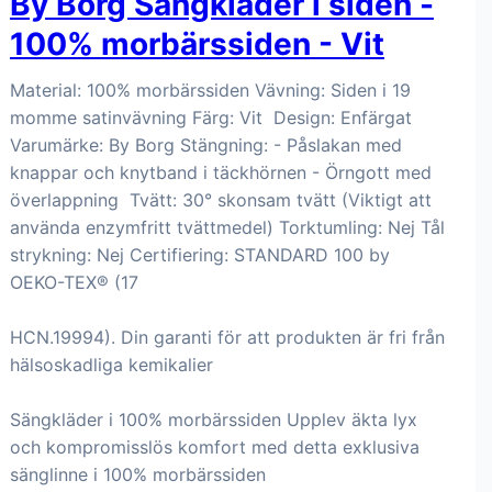
By Borg Sängkläder i siden -
100% morbärssiden - Vit
Material: 100% morbärssiden Vävning: Siden i 19
momme satinvävning Färg: Vit Design: Enfärgat
Varumärke: By Borg Stängning: - Påslakan med
knappar och knytband i täckhörnen - Örngott med
överlappning Tvätt: 30° skonsam tvätt (Viktigt att
använda enzymfritt tvättmedel) Torktumling: Nej Tål
strykning: Nej Certifiering: STANDARD 100 by
OEKO-TEX® (17
HCN.19994). Din garanti för att produkten är fri från
hälsoskadliga kemikalier
Sängkläder i 100% morbärssiden Upplev äkta lyx
och kompromisslös komfort med detta exklusiva
sänglinne i 100% morbärssiden