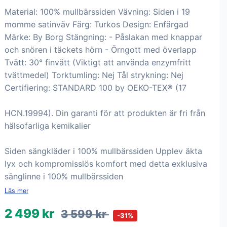
Material: 100% mullbärssiden Vävning: Siden i 19
momme satinväv Färg: Turkos Design: Enfärgad
Märke: By Borg Stängning: - Påslakan med knappar
och snören i täckets hörn - Örngott med överlapp
Tvätt: 30° finvätt (Viktigt att använda enzymfritt
tvättmedel) Torktumling: Nej Tål strykning: Nej
Certifiering: STANDARD 100 by OEKO-TEX® (17
HCN.19994). Din garanti för att produkten är fri från
hälsofarliga kemikalier
Siden sängkläder i 100% mullbärssiden Upplev äkta
lyx och kompromisslös komfort med detta exklusiva
sänglinne i 100% mullbärssiden
Läs mer
2 499 kr
3 599 kr
-31%