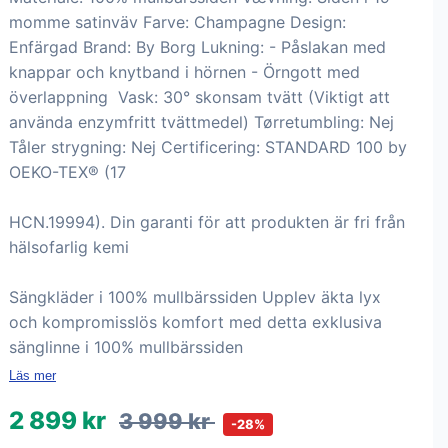
momme satinväv Farve: Champagne Design:
Enfärgad Brand: By Borg Lukning: - Påslakan med
knappar och knytband i hörnen - Örngott med
överlappning Vask: 30° skonsam tvätt (Viktigt att
använda enzymfritt tvättmedel) Tørretumbling: Nej
Tåler strygning: Nej Certificering: STANDARD 100 by
OEKO-TEX® (17
HCN.19994). Din garanti för att produkten är fri från
hälsofarlig kemi
Sängkläder i 100% mullbärssiden Upplev äkta lyx
och kompromisslös komfort med detta exklusiva
sänglinne i 100% mullbärssiden
Läs mer
2 899 kr
3 999 kr
-28%