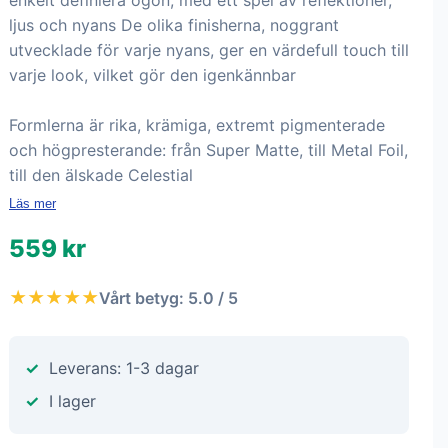
enkelt definiera ögon, med ett spel av reflektioner,
ljus och nyans De olika finisherna, noggrant
utvecklade för varje nyans, ger en värdefull touch till
varje look, vilket gör den igenkännbar
Formlerna är rika, krämiga, extremt pigmenterade
och högpresterande: från Super Matte, till Metal Foil,
till den älskade Celestial
Läs mer
559 kr
★★★★★
Vårt betyg: 5.0 / 5
Leverans: 1-3 dagar
I lager