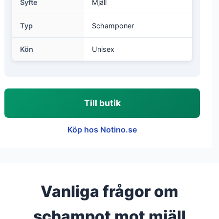
Syfte
Mjäll
Typ
Schamponer
Kön
Unisex
Till butik
Köp hos Notino.se
Vanliga frågor om
schampot mot mjäll