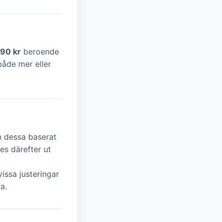
990 kr
beroende
både mer eller
n dessa baserat
es därefter ut
issa justeringar
a.