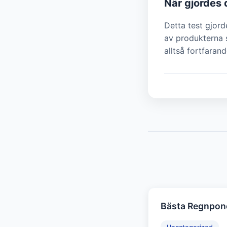
När gjordes 
Detta test gjor
av produkterna s
alltså fortfarand
Bästa Regnponc