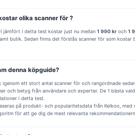
ostar olika scanner för ?
i jämfört i detta test kostar just nu mellan
1 990 kr
och
1 
amt butik. Sedan finns det förstås scanner för som kostar 
ram denna köpguide?
k igenom ett stort antal scanner för och rangordnade seda
ner och betyg från användare och experter. De 1 bästa vald
ioner i detta test.
aseras på produkt- och popularitetsdata från Kelkoo, med v
lgoritm för att ge dig de mest relevanta rekommendationern