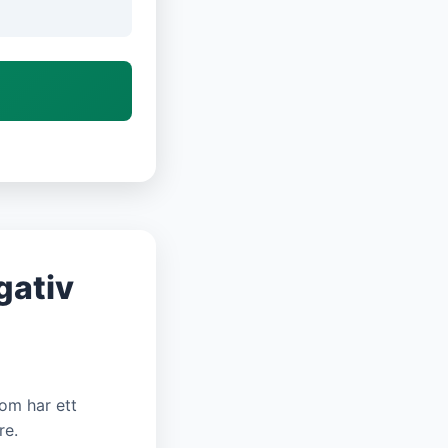
gativ
som har ett
re.