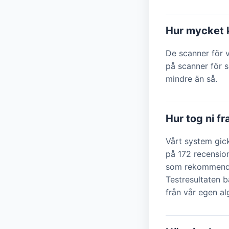
Hur mycket k
De scanner för v
på scanner för s
mindre än så.
Hur tog ni f
Vårt system gic
på 172 recensio
som rekommendat
Testresultaten b
från vår egen a