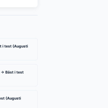
 i test (Augusti
 → Bäst i test
est (Augusti