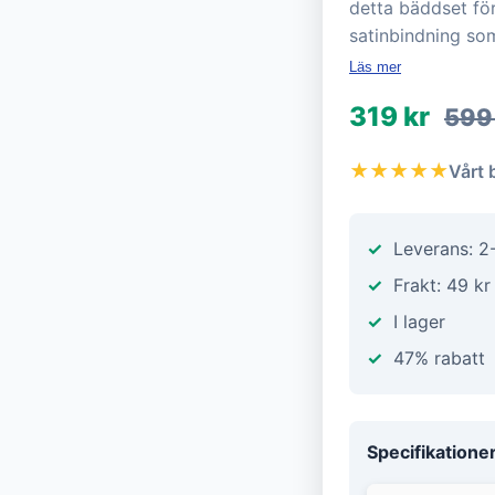
detta bäddset för
satinbindning som
Läs mer
319 kr
599
★★★★★
Vårt 
Leverans: 2
Frakt: 49 kr
I lager
47% rabatt
Specifikatione