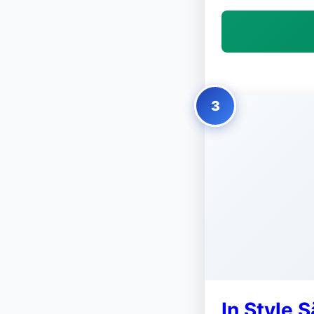
3
In Style 