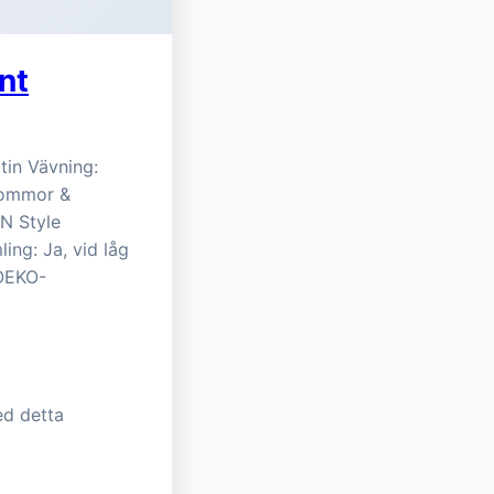
nt
tin Vävning:
lommor &
IN Style
ing: Ja, vid låg
 OEKO-
ed detta