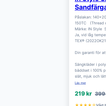
Sandfärga
Påslakan: 140x20
150TC (Thread co
Märke: IN Style 
Ja, vid låg tempe
TEX® (2022OK21
Din garanti för at
Sängkläder i pol
bäddset i 100% po
slät, mjuk och lät
Läs mer
219 kr
399
★★★★☆
Vårt 