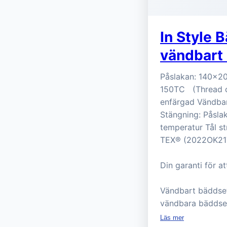
In Style 
vändbart
Påslakan: 140x20
150TC (Thread co
enfärgad Vändbar
Stängning: Påslak
temperatur Tål s
TEX® (2022OK21
Din garanti för at
Vändbart bäddset
vändbara bäddset
Läs mer