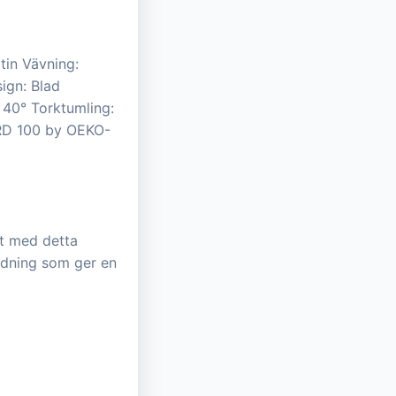
tin Vävning:
ign: Blad
 40° Torktumling:
DARD 100 by OEKO-
et med detta
indning som ger en