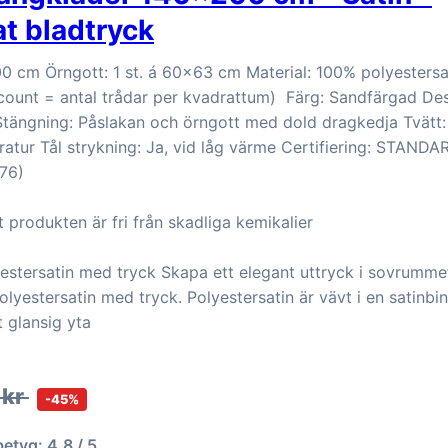
t bladtryck
0 cm Örngott: 1 st. á 60x63 cm Material: 100% polyestersa
unt = antal trådar per kvadrattum) Färg: Sandfärgad Des
Stängning: Påslakan och örngott med dold dragkedja Tvätt:
ratur Tål strykning: Ja, vid låg värme Certifiering: STAN
76)
t produkten är fri från skadliga kemikalier
yestersatin med tryck Skapa ett elegant uttryck i sovrumm
lyestersatin med tryck. Polyestersatin är vävt i en satinb
t glansig yta
 kr
-45%
betyg: 4.8 / 5