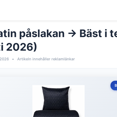
tin påslakan → Bäst i t
i 2026)
 2026
•
Artikeln innehåller reklamlänkar
B