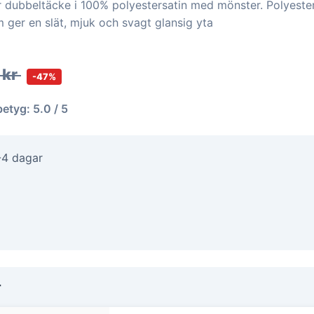
 dubbeltäcke i 100% polyestersatin med mönster. Polyesters
 ger en slät, mjuk och svagt glansig yta
 kr
-47%
betyg: 5.0 / 5
-4 dagar
r