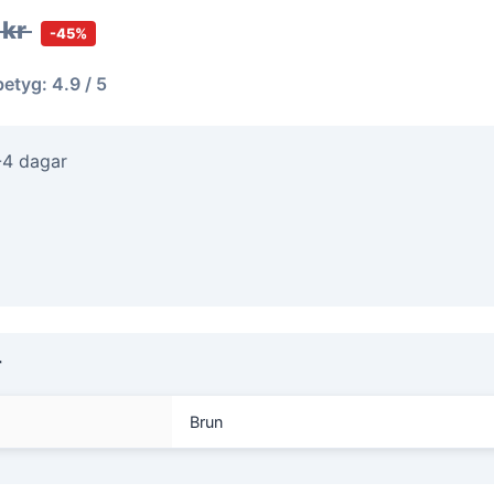
 kr
-45%
betyg: 4.9 / 5
-4 dagar
r
Brun