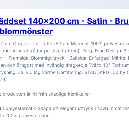
Bäddset 140x200 cm - Satin - Bru
 blommönster
0 cm Örngott: 1 st. á 60x63 cm Material: 100% polyestersa
unt = antal trådar per kvadrattum) Färg: Brun Design: B
: - Framsida: Blommigt tryck - Baksida: Enfärgad Märke: 
an och örngott med invändig dragkedja Tvätt: 40° Torktuml
trykning: Ja, vid låg värme Certifiering: STANDARD 100 by
76)
t produkten är fri från skadliga kemikalier
 i polyestersatin Skapa ett elegant uttryck i sovrummet m
 i 100% polyestersatin