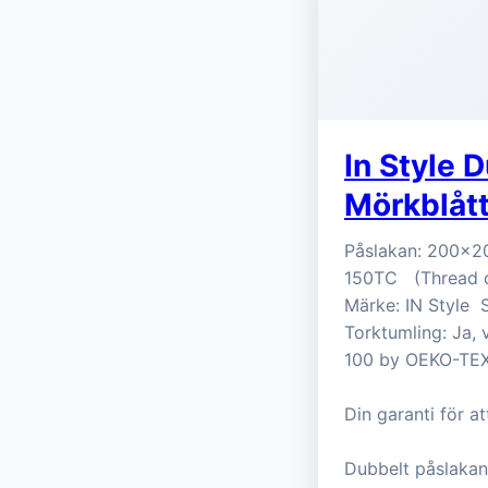
In Style 
Mörkblåt
Påslakan: 200x20
150TC (Thread co
Märke: IN Style 
Torktumling: Ja, 
100 by OEKO-TE
Din garanti för at
Dubbelt påslakan