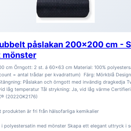
Dubbelt påslakan 200x200 cm - S
t mönster
0 cm Örngott: 2 st. á 60x63 cm Material: 100% polyestersa
unt = antal trådar per kvadrattum) Färg: Mörkblå Design
Stängning: Påslakan och örngott med invändig dragkedja Tv
vid låg temperatur Tål strykning: Ja, vid låg värme Certifi
X® (2022OK2176)
t produkten är fri från hälsofarliga kemikalier
 i polyestersatin med mönster Skapa ett elegant uttryck 