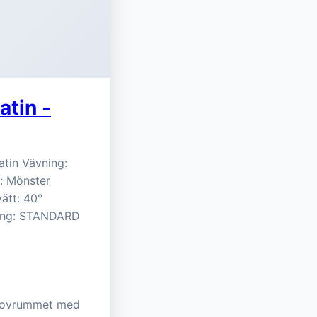
atin -
tin Vävning:
: Mönster
ätt: 40°
ering: STANDARD
i sovrummet med