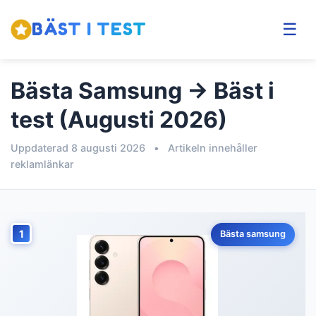
BÄST I TEST
☰
Bästa Samsung → Bäst i
test (Augusti 2026)
Uppdaterad 8 augusti 2026
•
Artikeln innehåller
reklamlänkar
1
Bästa samsung