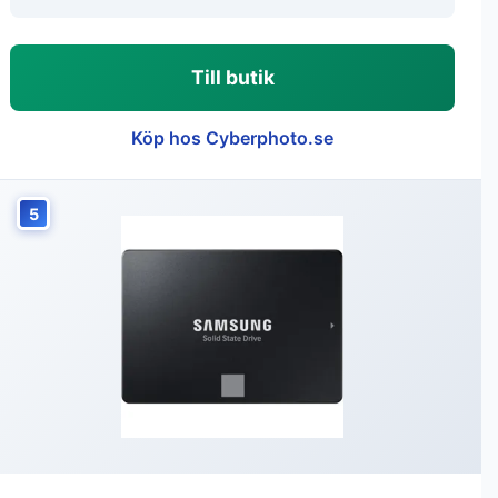
Till butik
Köp hos Cyberphoto.se
5