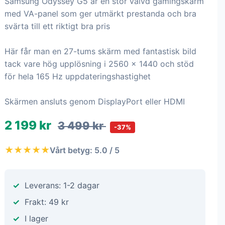
Samsung Odyssey G5 är en stor välvd gamingskärm
med VA-panel som ger utmärkt prestanda och bra
svärta till ett riktigt bra pris
Här får man en 27-tums skärm med fantastisk bild
tack vare hög upplösning i 2560 x 1440 och stöd
för hela 165 Hz uppdateringshastighet
Skärmen ansluts genom DisplayPort eller HDMI
2 199 kr
3 499 kr
-37%
★★★★★
Vårt betyg: 5.0 / 5
Leverans: 1-2 dagar
Frakt: 49 kr
I lager