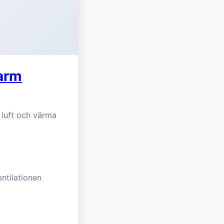
arm
r luft och värma
entilationen