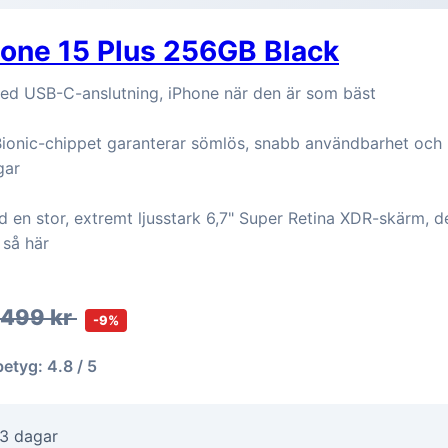
hone 15 Plus 256GB Black
med USB-C-anslutning, iPhone när den är som bäst
ionic-chippet garanterar sömlös, snabb användbarhet och
gar
en stor, extremt ljusstark 6,7" Super Retina XDR-skärm, det
 så här
 499 kr
-9%
betyg: 4.8 / 5
-3 dagar