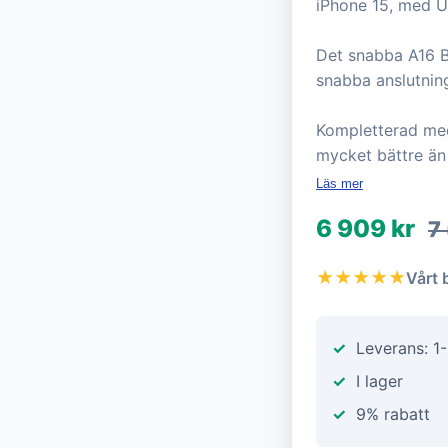
iPhone 15, med U
Det snabba A16 B
snabba anslutnin
Kompletterad med 
mycket bättre än
Läs mer
6 909 kr
7
★★★★★
Vårt 
Leverans: 1
I lager
9% rabatt