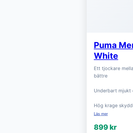
Puma Men
White
Ett tjockare mell
bättre
Underbart mjukt o
Hög krage skyddar
Läs mer
899 kr