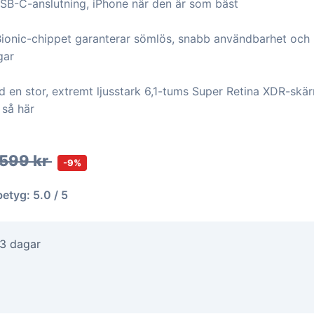
SB-C-anslutning, iPhone när den är som bäst
ionic-chippet garanterar sömlös, snabb användbarhet och
gar
en stor, extremt ljusstark 6,1-tums Super Retina XDR-skärm
 så här
 599 kr
-9%
betyg: 5.0 / 5
-3 dagar