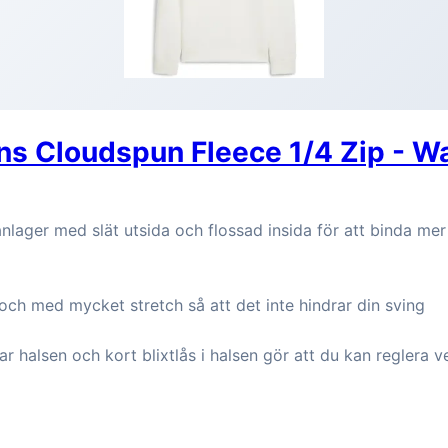
s Cloudspun Fleece 1/4 Zip - W
anlager med slät utsida och flossad insida för att binda me
ch med mycket stretch så att det inte hindrar din sving
 halsen och kort blixtlås i halsen gör att du kan reglera v