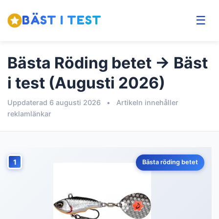
BÄST I TEST
☰
Bästa Röding betet → Bäst
i test (Augusti 2026)
Uppdaterad 6 augusti 2026
•
Artikeln innehåller
reklamlänkar
1
Bästa röding betet