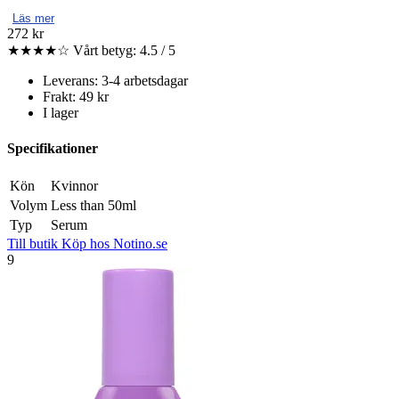
Läs mer
272 kr
★★★★☆
Vårt betyg: 4.5 / 5
Leverans: 3-4 arbetsdagar
Frakt: 49 kr
I lager
Specifikationer
Kön
Kvinnor
Volym
Less than 50ml
Typ
Serum
Till butik
Köp hos Notino.se
9