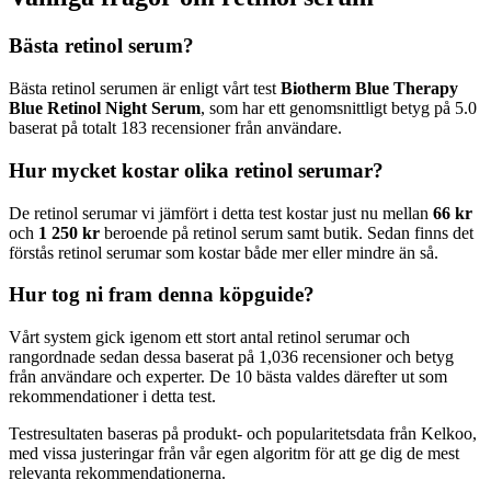
Bästa retinol serum?
Bästa retinol serumen är enligt vårt test
Biotherm Blue Therapy
Blue Retinol Night Serum
, som har ett genomsnittligt betyg på 5.0
baserat på totalt 183 recensioner från användare.
Hur mycket kostar olika retinol serumar?
De retinol serumar vi jämfört i detta test kostar just nu mellan
66 kr
och
1 250 kr
beroende på retinol serum samt butik. Sedan finns det
förstås retinol serumar som kostar både mer eller mindre än så.
Hur tog ni fram denna köpguide?
Vårt system gick igenom ett stort antal retinol serumar och
rangordnade sedan dessa baserat på 1,036 recensioner och betyg
från användare och experter. De 10 bästa valdes därefter ut som
rekommendationer i detta test.
Testresultaten baseras på produkt- och popularitetsdata från Kelkoo,
med vissa justeringar från vår egen algoritm för att ge dig de mest
relevanta rekommendationerna.