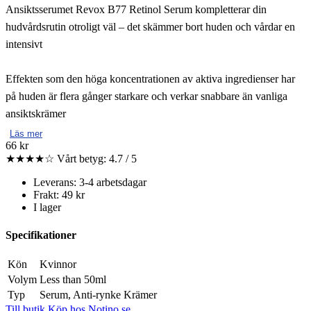
Ansiktsserumet Revox B77 Retinol Serum kompletterar din
hudvårdsrutin otroligt väl – det skämmer bort huden och vårdar en
intensivt
Effekten som den höga koncentrationen av aktiva ingredienser har
på huden är flera gånger starkare och verkar snabbare än vanliga
ansiktskrämer
Läs mer
66 kr
★★★★☆
Vårt betyg: 4.7 / 5
Leverans: 3-4 arbetsdagar
Frakt: 49 kr
I lager
Specifikationer
Kön
Kvinnor
Volym
Less than 50ml
Typ
Serum, Anti-rynke Krämer
Till butik
Köp hos Notino.se