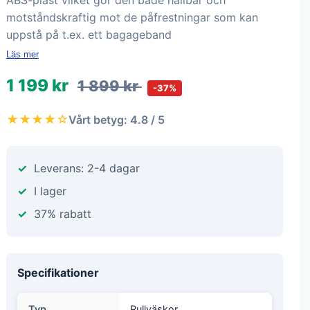
ABS-plast vilket gör den både hållbar och
motståndskraftig mot de påfrestningar som kan
uppstå på t.ex. ett bagageband
Läs mer
1 199 kr
1 899 kr
-37%
★★★★☆
Vårt betyg: 4.8 / 5
Leverans: 2-4 dagar
I lager
37% rabatt
Specifikationer
Typ
Rullväskor