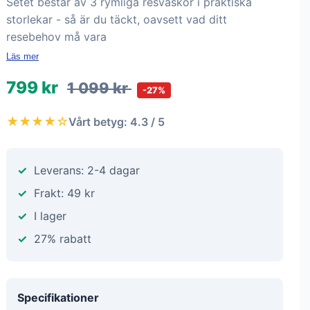
Setet består av 3 rymliga resväskor i praktiska
storlekar - så är du täckt, oavsett vad ditt
resebehov må vara
Läs mer
799 kr
1 099 kr
-27%
★★★★☆
Vårt betyg: 4.3 / 5
Leverans: 2-4 dagar
Frakt: 49 kr
I lager
27% rabatt
Specifikationer