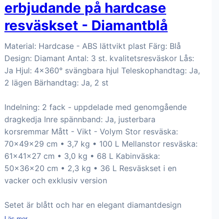
erbjudande på hardcase
resväskset - Diamantblå
Material: Hardcase - ABS lättvikt plast Färg: Blå
Design: Diamant Antal: 3 st. kvalitetsresväskor Lås:
Ja Hjul: 4x360° svängbara hjul Teleskophandtag: Ja,
2 lägen Bärhandtag: Ja, 2 st
Indelning: 2 fack - uppdelade med genomgående
dragkedja Inre spännband: Ja, justerbara
korsremmar Mått - Vikt - Volym Stor resväska:
70x49x29 cm • 3,7 kg • 100 L Mellanstor resväska:
61x41x27 cm • 3,0 kg • 68 L Kabinväska:
50x36x20 cm • 2,3 kg • 36 L Resväskset i en
vacker och exklusiv version
Setet är blått och har en elegant diamantdesign
Läs mer