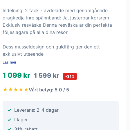
Indelning: 2 fack - avdelade med genomgående
dragkedja Inre spännband: Ja, justerbar korsrem
Exklusiv resväska Denna resväska är din perfekta
följeslagare på alla dina resor
Dess musseldesign och guldfärg ger den ett
exklusivt utseende
Läs mer
1 099 kr
1 599 kr
-31%
★★★★★
Vårt betyg: 5.0 / 5
Leverans: 2-4 dagar
I lager
31% rabatt