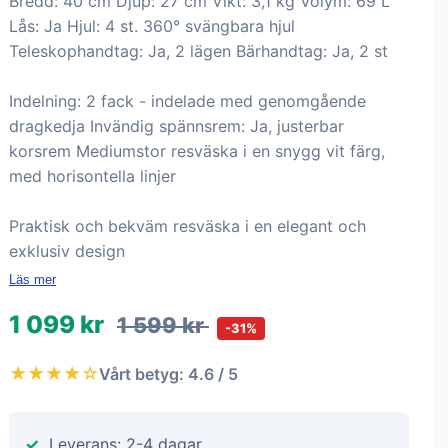
Bredd: 40 cm Djup: 27 cm Vikt: 3,1 kg Volym: 69 L
Lås: Ja Hjul: 4 st. 360° svängbara hjul
Teleskophandtag: Ja, 2 lägen Bärhandtag: Ja, 2 st
Indelning: 2 fack - indelade med genomgående
dragkedja Invändig spännsrem: Ja, justerbar
korsrem Mediumstor resväska i en snygg vit färg,
med horisontella linjer
Praktisk och bekväm resväska i en elegant och
exklusiv design
Läs mer
1 099 kr
1 599 kr
-31%
★★★★☆
Vårt betyg: 4.6 / 5
Leverans: 2-4 dagar