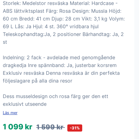
Storlek: Medelstor resväska Material: Hardcase -
ABS lättviktsplast Färg: Rosa Design: Mussla Höjd:
60 cm Bredd: 41 cm Djup: 28 cm Vikt: 3,1 kg Volym:
69 L Lås: Ja Hjul: 4 st. 360° vridbara hjul
Teleskophandtag:Ja, 2 positioner Bärhandtag: Ja, 2
st
Indelning: 2 fack - avdelade med genomgående
dragkedja Inre spännband: Ja, justerbar korsrem
Exklusiv resväska Denna resväska är din perfekta
följeslagare på alla dina resor
Dess musseldesign och rosa färg ger den ett
exklusivt utseende
Läs mer
1 099 kr
1 599 kr
-31%