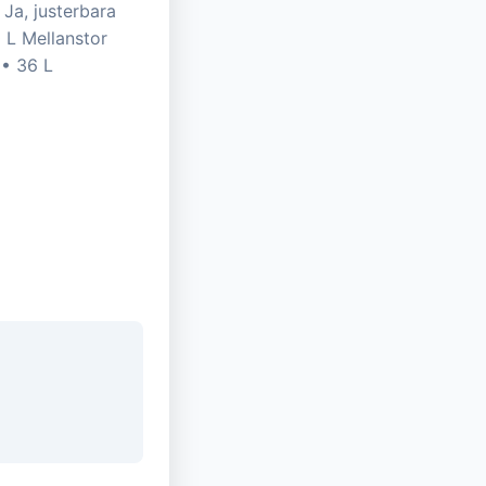
Ja, justerbara
 L Mellanstor
• 36 L