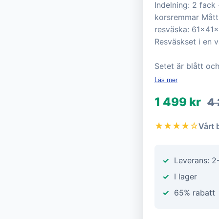
Indelning: 2 fac
korsremmar Mått 
resväska: 61x41x
Resväskset i en v
Setet är blått oc
Läs mer
1 499 kr
4 
★★★★☆
Vårt 
Leverans: 2
I lager
65% rabatt