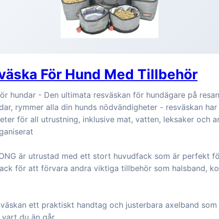
väska För Hund Med Tillbehör
r hundar - Den ultimata resväskan för hundägare på resa
dar, rymmer alla din hunds nödvändigheter - resväskan har
ter för all utrustning, inklusive mat, vatten, leksaker och a
rganiserat
ONG är utrustad med ett stort huvudfack som är perfekt f
ack för att förvara andra viktiga tillbehör som halsband, k
väskan ett praktiskt handtag och justerbara axelband som 
 vart du än går