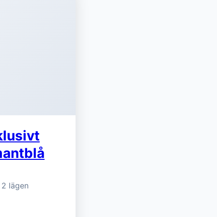
klusivt
mantblå
 2 lägen