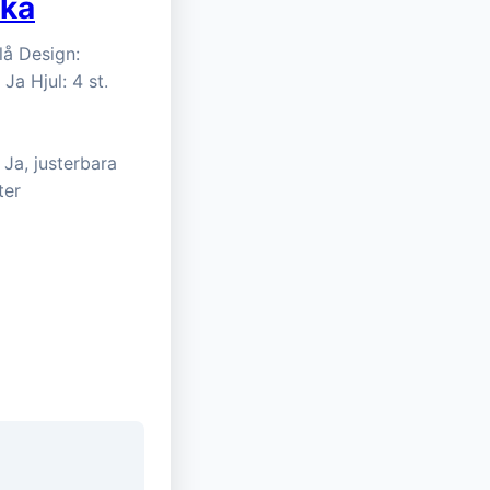
ska
lå Design:
a Hjul: 4 st.
Ja, justerbara
ter