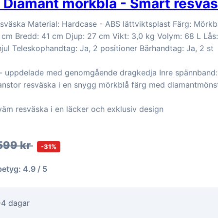
 Diamant mörkblå - Smart resvä
esväska Material: Hardcase - ABS lättviktsplast Färg: Mörkb
cm Bredd: 41 cm Djup: 27 cm Vikt: 3,0 kg Volym: 68 L Lås: J
ul Teleskophandtag: Ja, 2 positioner Bärhandtag: Ja, 2 st
k - uppdelade med genomgående dragkedja Inre spännband: 
nstor resväska i en snygg mörkblå färg med diamantmöns
väm resväska i en läcker och exklusiv design
599 kr
-31%
betyg: 4.9 / 5
-4 dagar