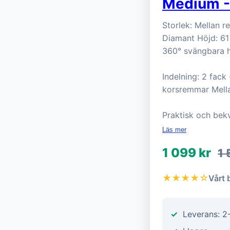
Medium -
Storlek: Mellan r
Diamant Höjd: 61 
360° svängbara hj
Indelning: 2 fac
korsremmar Mella
Praktisk och bek
Läs mer
1 099 kr
1 
★★★★☆
Vårt 
Leverans: 2