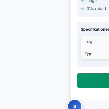
I lager
31% rabatt
Specifikatione
Färg
Typ
3