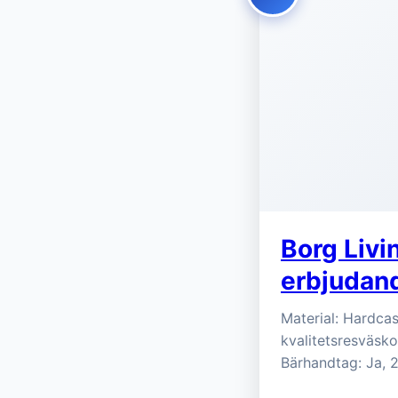
Borg Livi
erbjudand
Material: Hardcas
kvalitetsresväsko
Bärhandtag: Ja, 2