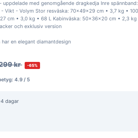
k - uppdelade med genomgående dragkedja Inre spännband: 
- Vikt - Volym Stor resväska: 70x49x29 cm • 3,7 kg • 100
27 cm • 3,0 kg • 68 L Kabinväska: 50x36x20 cm • 2,3 kg 
acker och exklusiv version
h har en elegant diamantdesign
299 kr
-65%
betyg: 4.9 / 5
-4 dagar