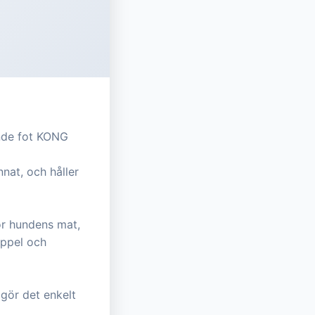
nde fot KONG
nnat, och håller
ör hundens mat,
oppel och
gör det enkelt