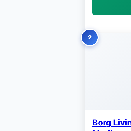
2
Borg Livi