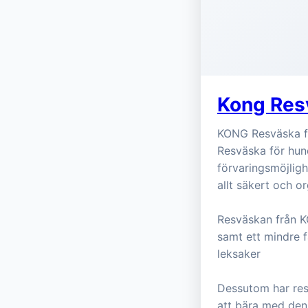
Kong Res
KONG Resväska fö
Resväska för hun
förvaringsmöjlighe
allt säkert och o
Resväskan från K
samt ett mindre f
leksaker
Dessutom har res
att bära med den