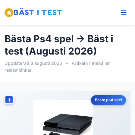
BÄST I TEST
☰
Bästa Ps4 spel → Bäst i
test (Augusti 2026)
Uppdaterad 8 augusti 2026
•
Artikeln innehåller
reklamlänkar
1
Bästa ps4 spel