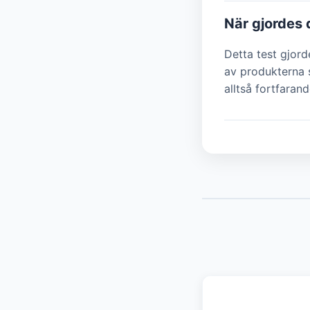
När gjordes 
Detta test gjor
av produkterna s
alltså fortfarand