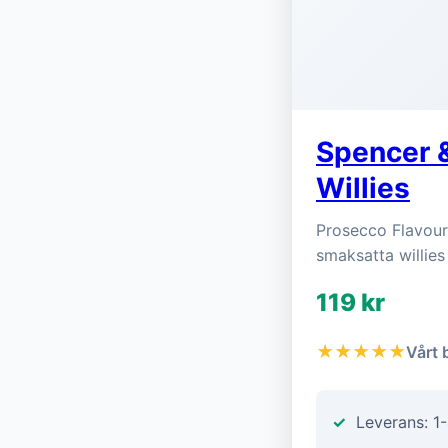
Spencer &
Willies
Prosecco Flavour
smaksatta willies
119 kr
★★★★★
Vårt 
Leverans: 1