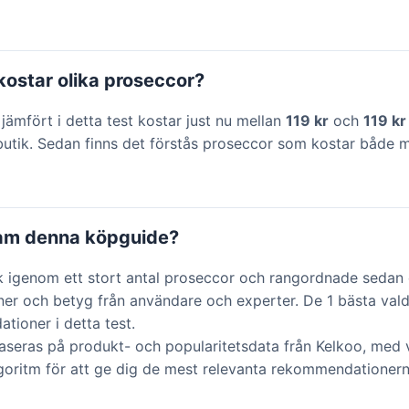
ostar olika proseccor?
jämfört i detta test kostar just nu mellan
119 kr
och
119 kr
utik. Sedan finns det förstås proseccor som kostar både m
ram denna köpguide?
k igenom ett stort antal proseccor och rangordnade sedan
ner och betyg från användare och experter. De 1 bästa vald
ioner i detta test.
aseras på produkt- och popularitetsdata från Kelkoo, med v
lgoritm för att ge dig de mest relevanta rekommendationern