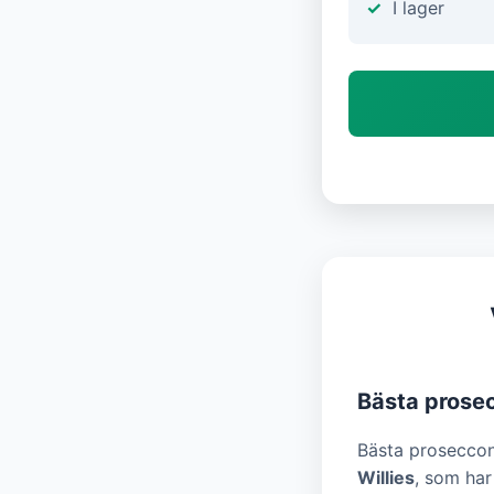
I lager
Bästa prose
Bästa proseccon 
Willies
, som har