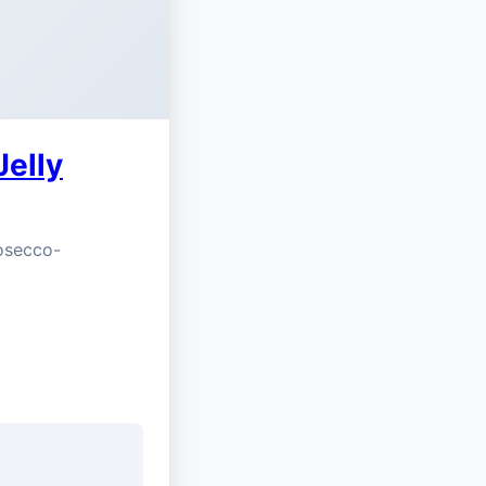
elly
osecco-