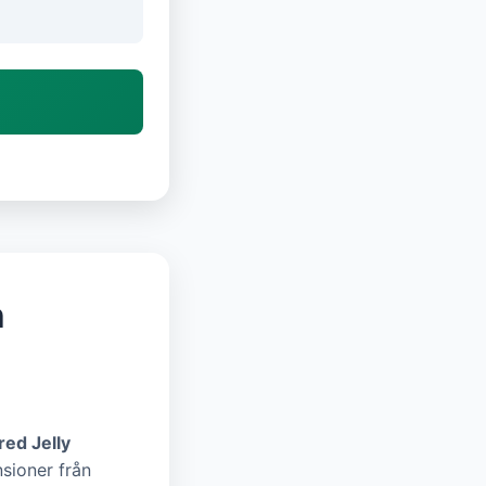
n
ed Jelly
nsioner från