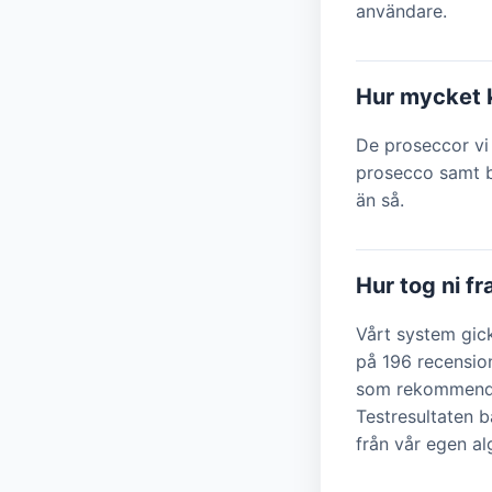
användare.
Hur mycket k
De proseccor vi 
prosecco samt b
än så.
Hur tog ni f
Vårt system gic
på 196 recensio
som rekommendat
Testresultaten b
från vår egen a