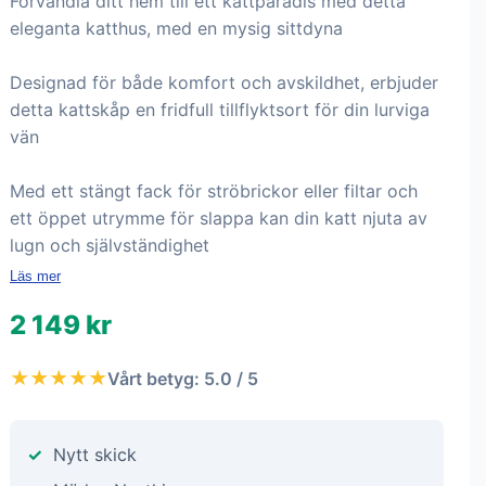
Förvandla ditt hem till ett kattparadis med detta
eleganta katthus, med en mysig sittdyna
Designad för både komfort och avskildhet, erbjuder
detta kattskåp en fridfull tillflyktsort för din lurviga
vän
Med ett stängt fack för ströbrickor eller filtar och
ett öppet utrymme för slappa kan din katt njuta av
lugn och självständighet
Läs mer
2 149 kr
★★★★★
Vårt betyg: 5.0 / 5
Nytt skick