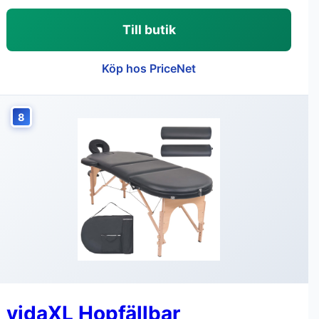
Till butik
Köp hos PriceNet
8
vidaXL Hopfällbar