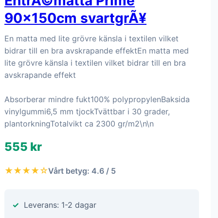
EntrÃ©matta Prime
90x150cm svartgrÃ¥
En matta med lite grövre känsla i textilen vilket
bidrar till en bra avskrapande effektEn matta med
lite grövre känsla i textilen vilket bidrar till en bra
avskrapande effekt
Absorberar mindre fukt100% polypropylenBaksida
vinylgummi6,5 mm tjockTvättbar i 30 grader,
plantorkningTotalvikt ca 2300 gr/m2\n\n
555 kr
★★★★☆
Vårt betyg: 4.6 / 5
Leverans: 1-2 dagar