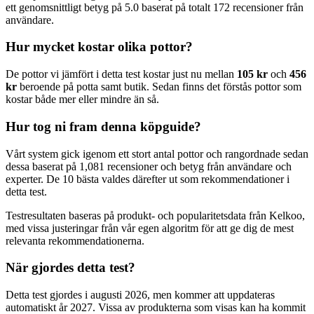
ett genomsnittligt betyg på 5.0 baserat på totalt 172 recensioner från
användare.
Hur mycket kostar olika pottor?
De pottor vi jämfört i detta test kostar just nu mellan
105 kr
och
456
kr
beroende på potta samt butik. Sedan finns det förstås pottor som
kostar både mer eller mindre än så.
Hur tog ni fram denna köpguide?
Vårt system gick igenom ett stort antal pottor och rangordnade sedan
dessa baserat på 1,081 recensioner och betyg från användare och
experter. De 10 bästa valdes därefter ut som rekommendationer i
detta test.
Testresultaten baseras på produkt- och popularitetsdata från Kelkoo,
med vissa justeringar från vår egen algoritm för att ge dig de mest
relevanta rekommendationerna.
När gjordes detta test?
Detta test gjordes i augusti 2026, men kommer att uppdateras
automatiskt år 2027. Vissa av produkterna som visas kan ha kommit