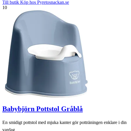
Till butik
Köp hos Pyretosnackan.se
10
Babybjörn Pottstol Gråblå
En smidigt pottstol med mjuka kanter gör potträningen enklare i din
vardag