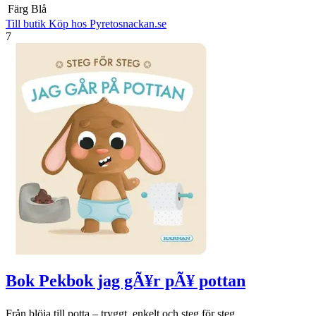
Färg
Blå
Till butik
Köp hos Pyretosnackan.se
7
Bok Pekbok jag gÃ¥r pÃ¥ pottan
Från blöja till potta – tryggt, enkelt och steg för steg