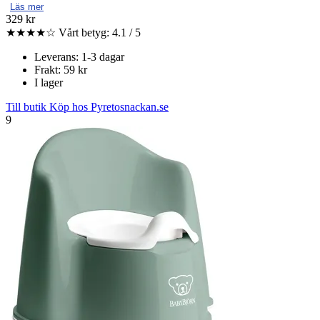
Läs mer
329 kr
★★★★☆
Vårt betyg: 4.1 / 5
Leverans: 1-3 dagar
Frakt: 59 kr
I lager
Till butik
Köp hos Pyretosnackan.se
9