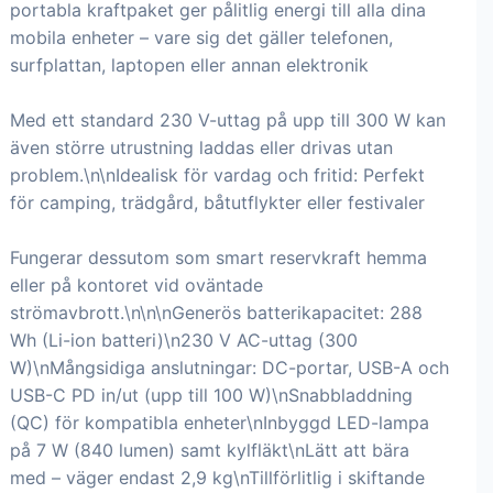
portabla kraftpaket ger pålitlig energi till alla dina
mobila enheter – vare sig det gäller telefonen,
surfplattan, laptopen eller annan elektronik
Med ett standard 230 V-uttag på upp till 300 W kan
även större utrustning laddas eller drivas utan
problem.\n\nIdealisk för vardag och fritid: Perfekt
för camping, trädgård, båtutflykter eller festivaler
Fungerar dessutom som smart reservkraft hemma
eller på kontoret vid oväntade
strömavbrott.\n\n\nGenerös batterikapacitet: 288
Wh (Li-ion batteri)\n230 V AC-uttag (300
W)\nMångsidiga anslutningar: DC-portar, USB-A och
USB-C PD in/ut (upp till 100 W)\nSnabbladdning
(QC) för kompatibla enheter\nInbyggd LED-lampa
på 7 W (840 lumen) samt kylfläkt\nLätt att bära
med – väger endast 2,9 kg\nTillförlitlig i skiftande