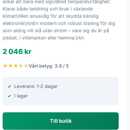
enkel att bära med sig\nBred temperaturtålighet:
Klarar både laddning och bruk i växlande
klimat\nRen sinusvåg för att skydda känslig
elektronik\n\nEn modern och robust lösning för dig
som aldrig vill stå utan ström – vare sig du är på
jobbet, i vildmarken eller hemma.\n\n
2 046 kr
★★★☆☆
Vårt betyg: 3.9 / 5
Leverans: 1-2 dagar
I lager
Till butik