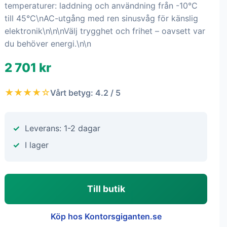
temperaturer: laddning och användning från -10°C
till 45°C\nAC-utgång med ren sinusvåg för känslig
elektronik\n\n\nVälj trygghet och frihet – oavsett var
du behöver energi.\n\n
2 701 kr
★★★★☆
Vårt betyg: 4.2 / 5
Leverans: 1-2 dagar
I lager
Till butik
Köp hos Kontorsgiganten.se