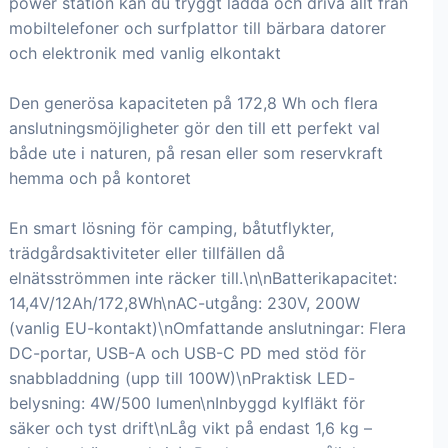
power station kan du tryggt ladda och driva allt från
mobiltelefoner och surfplattor till bärbara datorer
och elektronik med vanlig elkontakt
Den generösa kapaciteten på 172,8 Wh och flera
anslutningsmöjligheter gör den till ett perfekt val
både ute i naturen, på resan eller som reservkraft
hemma och på kontoret
En smart lösning för camping, båtutflykter,
trädgårdsaktiviteter eller tillfällen då
elnätsströmmen inte räcker till.\n\nBatterikapacitet:
14,4V/12Ah/172,8Wh\nAC-utgång: 230V, 200W
(vanlig EU-kontakt)\nOmfattande anslutningar: Flera
DC-portar, USB-A och USB-C PD med stöd för
snabbladdning (upp till 100W)\nPraktisk LED-
belysning: 4W/500 lumen\nInbyggd kylfläkt för
säker och tyst drift\nLåg vikt på endast 1,6 kg –