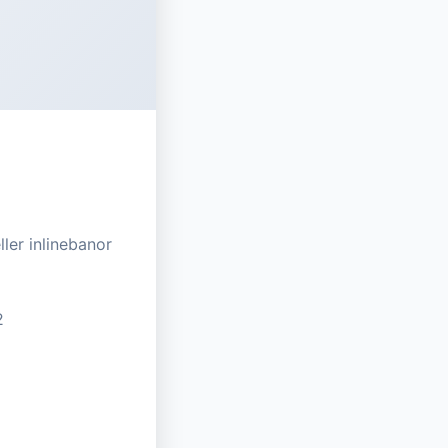
ler inlinebanor
2