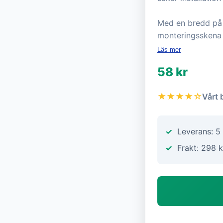
Med en bredd på
monteringsskena e
Läs mer
58 kr
★★★★☆
Vårt 
Leverans: 5
Frakt: 298 k