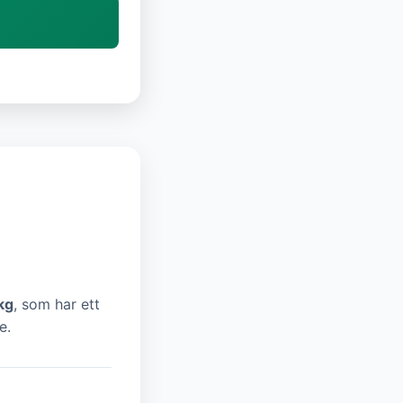
kg
, som har ett
e.