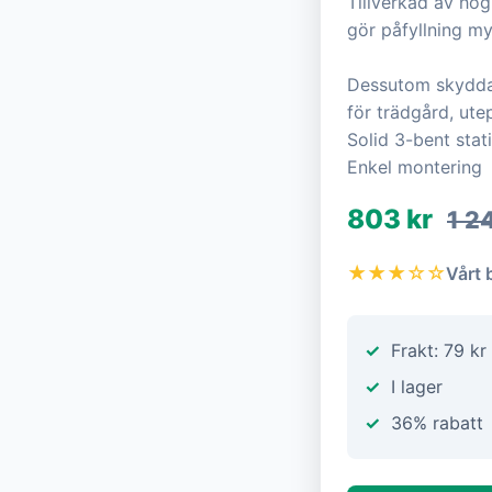
Tillverkad av hög
gör påfyllning m
Dessutom skyddar
för trädgård, ute
Solid 3-bent stat
Enkel montering
803 kr
1 2
★★★☆☆
Vårt 
Frakt: 79 kr
I lager
36% rabatt