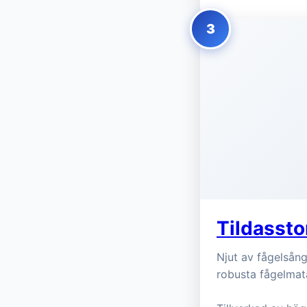
3
Tildassto
Njut av fågelsån
robusta fågelmat