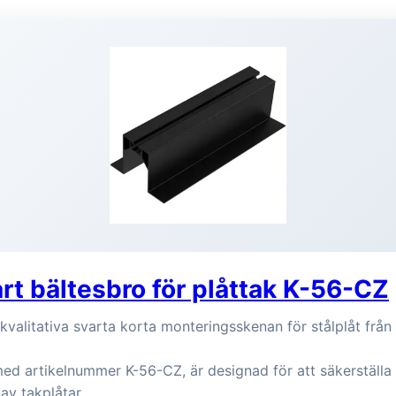
t bältesbro för plåttak K-56-CZ
valitativa svarta korta monteringsskenan för stålplåt frå
ed artikelnummer K-56-CZ, är designad för att säkerställa 
 av takplåtar