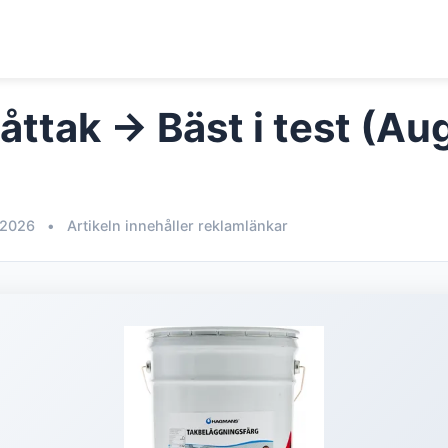
åttak → Bäst i test (Au
 2026
•
Artikeln innehåller reklamlänkar