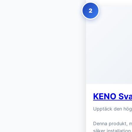
2
KENO Svar
Upptäck den högk
Denna produkt, m
säker installation