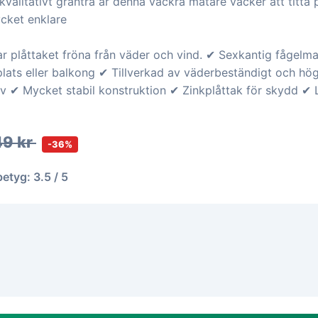
kvalitativt granträ är denna vackra matare vacker att titta
ycket enklare
 plåttaket fröna från väder och vind. ✔ Sexkantig fågelma
plats eller balkong ✔ Tillverkad av väderbeständigt och hög
iv ✔ Mycket stabil konstruktion ✔ Zinkplåttak för skydd ✔ L
49 kr
-36%
betyg: 3.5 / 5