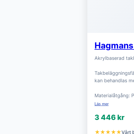
Hagmans 
Akrylbaserad takb
Takbeläggningsfär
kan behandlas m
Materialåtgång: P
Läs mer
3 446 kr
★★★★★
Vårt 