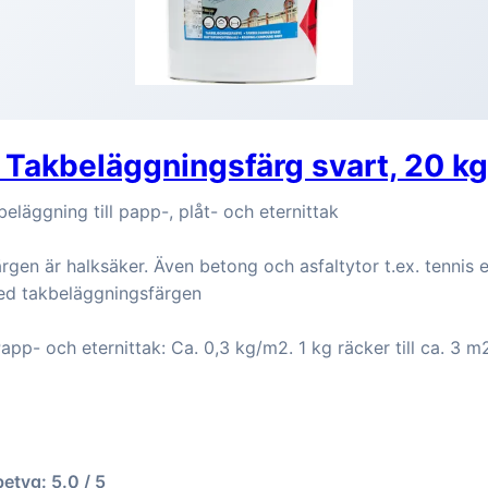
Takbeläggningsfärg svart, 20 kg
eläggning till papp-, plåt- och eternittak
gen är halksäker. Även betong och asfaltytor t.ex. tennis el
ed takbeläggningsfärgen
app- och eternittak: Ca. 0,3 kg/m2. 1 kg räcker till ca. 3 m
betyg: 5.0 / 5