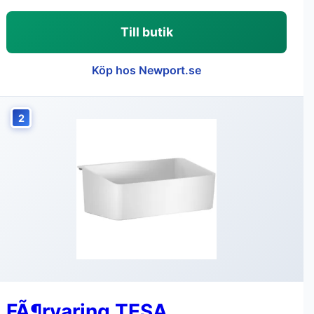
Till butik
Köp hos Newport.se
2
FÃ¶rvaring TESA