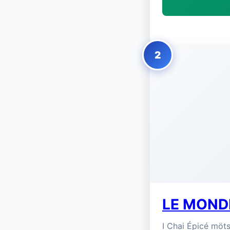
2
LE MONDE
I Chai Épicé möt