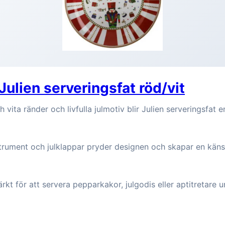
Julien serveringsfat röd/vit
vita ränder och livfulla julmotiv blir Julien serveringsfat e
trument och julklappar pryder designen och skapar en känsl
rkt för att servera pepparkakor, julgodis eller aptitretare 