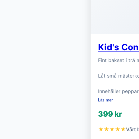
Kid's Co
Fint bakset i trä 
Låt små mästerko
Innehåller peppar
Läs mer
399 kr
★★★★★
Vårt 