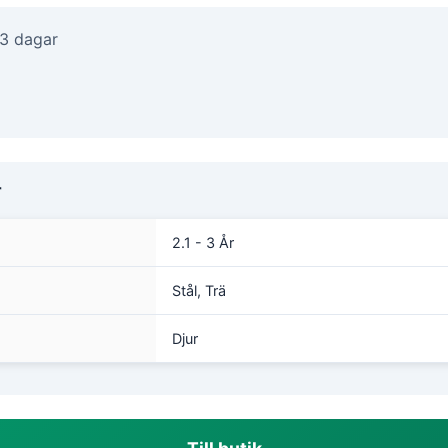
-3 dagar
r
2.1 - 3 År
Stål, Trä
Djur