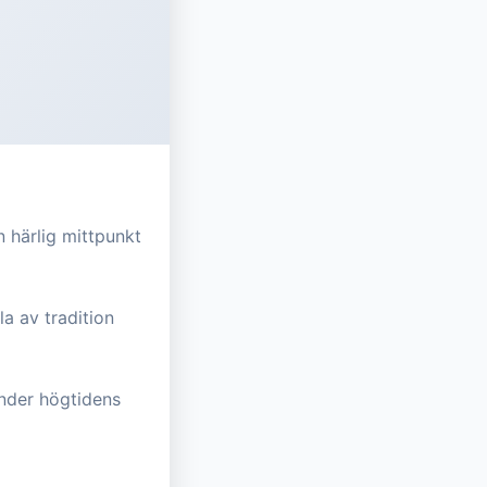
n härlig mittpunkt
a av tradition
under högtidens