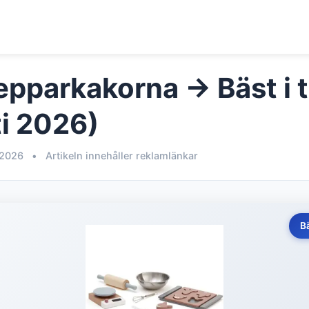
epparkakorna → Bäst i 
i 2026)
 2026
•
Artikeln innehåller reklamlänkar
B