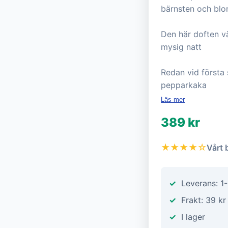
bärnsten och blon
Den här doften vä
mysig natt
Redan vid första
pepparkaka
Läs mer
389 kr
★★★★☆
Vårt 
Leverans: 1
Frakt: 39 kr
I lager