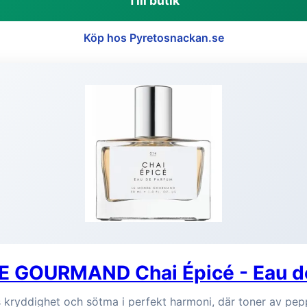
Till butik
Köp hos Pyretosnackan.se
 GOURMAND Chai Épicé - Eau d
s kryddighet och sötma i perfekt harmoni, där toner av pe