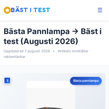
BÄST I TEST
☰
Bästa Pannlampa → Bäst i
test (Augusti 2026)
Uppdaterad 7 augusti 2026
•
Artikeln innehåller
reklamlänkar
1
Bästa pannlampa