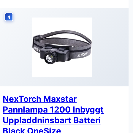
4
NexTorch Maxstar
Pannlampa 1200 Inbyggt
Uppladdninsbart Batteri
Black OneSize