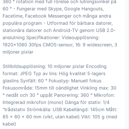
360 ° rotation med full rörelse och lutningsvinkel på
60 ° - Fungerar med Skype, Google Hangouts,
Facetime, Facebook Messenger och många andra
populära program - Utformad för bärbara datorer,
stationära datorer och Android-TV genom USB 2.0-
anslutning Specifikationer: Videoupplösning:
1920x1080 30fps CMOS-sensor, 16: 9 widescreen, 3
miljoner pixlar
Stillbildsupplösning: 10 miljoner pixlar Encoding
format: JPEG Typ av lins: Hög kvalitet 5-lagers
glaslins Synfält: 60 ° Fokustyp: Manuell fokus
Fokusområde: 15mm till oändlighet Vinkling max: 30
° nedåt och 30 ° uppåt Panorering: 360 ° Mikrofon:
Integrerad mikrofon (mono) Gänga för stativ: 1/4
"trådstativ Strömkälla: USB Kabellängd: 145cm Mått:
85 x 60 x 60 mm (vikt, utan kabel) Vikt: 105 g (med
kabel)