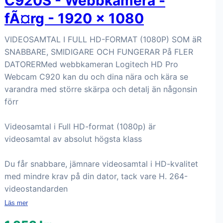
C920S - Webbkamera -
fÃ¤rg - 1920 x 1080
VIDEOSAMTAL I FULL HD-FORMAT (1080P) SOM äR
SNABBARE, SMIDIGARE OCH FUNGERAR På FLER
DATORERMed webbkameran Logitech HD Pro
Webcam C920 kan du och dina nära och kära se
varandra med större skärpa och detalj än någonsin
förr
Videosamtal i Full HD-format (1080p) är
videosamtal av absolut högsta klass
Du får snabbare, jämnare videosamtal i HD-kvalitet
med mindre krav på din dator, tack vare H. 264-
videostandarden
Läs mer