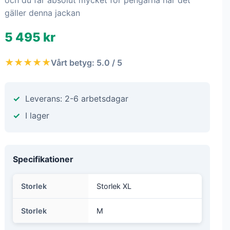
och du får absolut mycket för pengarna när det
gäller denna jackan
5 495 kr
★★★★★
Vårt betyg: 5.0 / 5
Leverans: 2-6 arbetsdagar
I lager
Specifikationer
Storlek
Storlek XL
Storlek
M