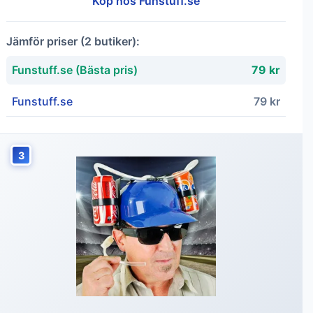
Köp hos Funstuff.se
Jämför priser (2 butiker):
Funstuff.se (Bästa pris)
79 kr
Funstuff.se
79 kr
3