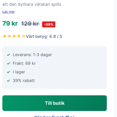
att den dyrbara vätskan spills
Läs mer
79 kr
129 kr
-39%
★★★★☆
Vårt betyg: 4.8 / 5
Leverans: 1-3 dagar
Frakt: 69 kr
I lager
39% rabatt
Till butik