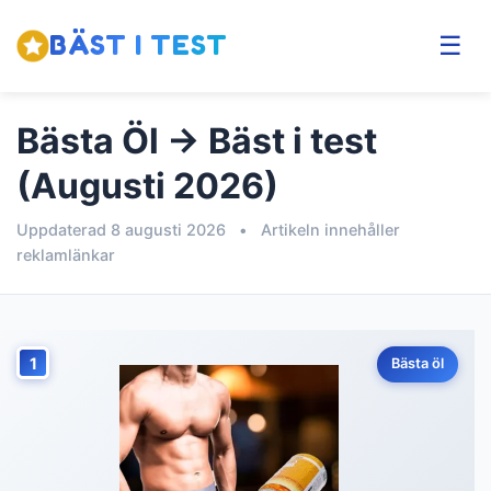
BÄST I TEST
☰
Bästa Öl → Bäst i test
(Augusti 2026)
Uppdaterad 8 augusti 2026
•
Artikeln innehåller
reklamlänkar
1
Bästa öl