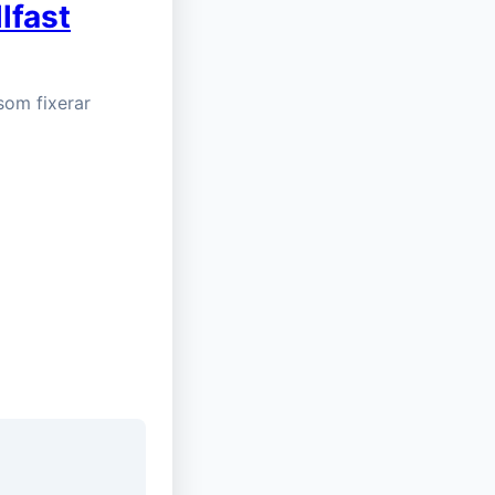
lfast
om fixerar