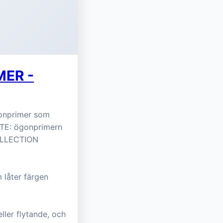
ER -
onprimer som
OSTE: ögonprimern
COLLECTION
 låter färgen
ller flytande, och