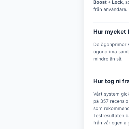
Boost + Lock
, 
från användare.
Hur mycket 
De ögonprimor vi
ögonprima samt 
mindre än så.
Hur tog ni f
Vårt system gic
på 357 recensio
som rekommendat
Testresultaten b
från vår egen a