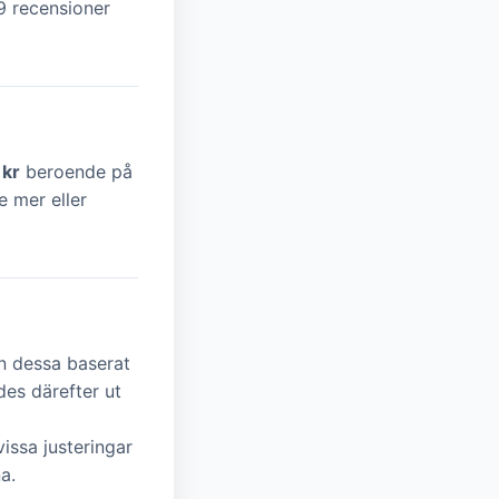
69 recensioner
 kr
beroende på
 mer eller
n dessa baserat
es därefter ut
issa justeringar
a.