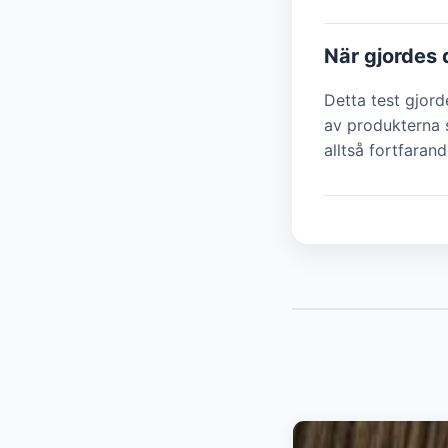
När gjordes 
Detta test gjor
av produkterna s
alltså fortfarand