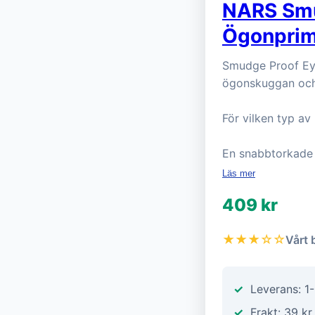
NARS Smu
Ögonprim
Smudge Proof Ey
ögonskuggan och 
För vilken typ a
En snabbtorkade 
Läs mer
409 kr
★★★☆☆
Vårt 
Leverans: 1
Frakt: 39 kr