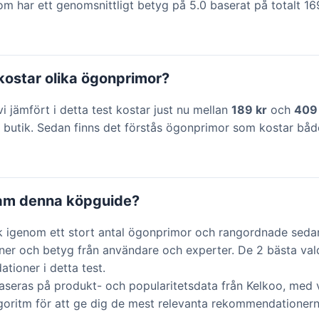
som har ett genomsnittligt betyg på 5.0 baserat på totalt 1
kostar olika ögonprimor?
 jämfört i detta test kostar just nu mellan
189 kr
och
409
butik. Sedan finns det förstås ögonprimor som kostar både
ram denna köpguide?
k igenom ett stort antal ögonprimor och rangordnade seda
ner och betyg från användare och experter. De 2 bästa vald
ioner i detta test.
aseras på produkt- och popularitetsdata från Kelkoo, med v
lgoritm för att ge dig de mest relevanta rekommendationern