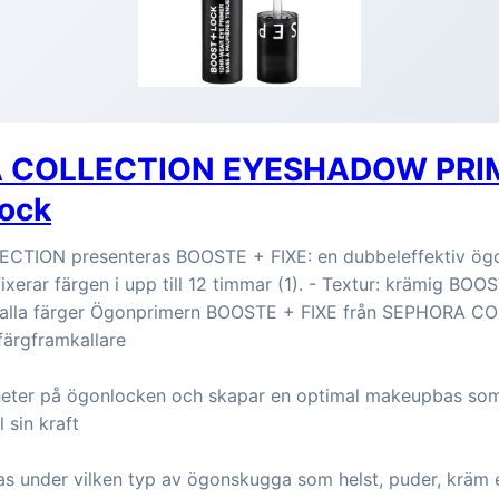
 COLLECTION EYESHADOW PRIM
Lock
CTION presenteras BOOSTE + FIXE: en dubbeleffektiv ög
 fixerar färgen i upp till 12 timmar (1). - Textur: krämig BO
ar alla färger Ögonprimern BOOSTE + FIXE från SEPHORA 
färgframkallare
heter på ögonlocken och skapar en optimal makeupbas som
 sin kraft
s under vilken typ av ögonskugga som helst, puder, kräm e