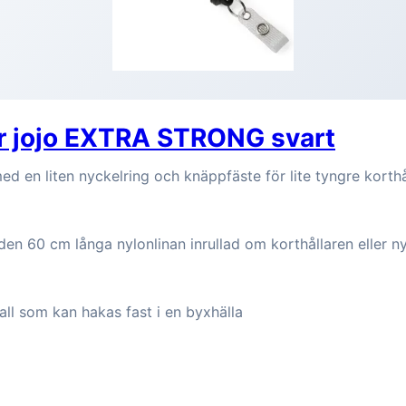
r jojo EXTRA STRONG svart
med en liten nyckelring och knäppfäste för lite tyngre korthål
den 60 cm långa nylonlinan inrullad om korthållaren eller n
ll som kan hakas fast i en byxhälla