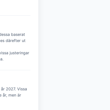
 dessa baserat
es därefter ut
issa justeringar
a.
 år 2027. Vissa
e år, men är