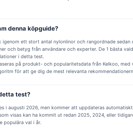
ram denna köpguide?
k igenom ett stort antal nylonlinor och rangordnade sedan
ner och betyg från användare och experter. De 1 bästa vald
ioner i detta test.
aseras på produkt- och popularitetsdata från Kelkoo, med v
lgoritm för att ge dig de mest relevanta rekommendationern
detta test?
des i augusti 2026, men kommer att uppdateras automatiskt
om visas kan ha kommit ut redan 2025, 2024, eller tidigar
e populära val i år.