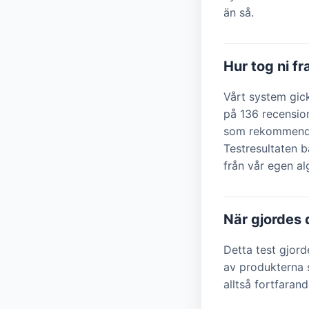
än så.
Hur tog ni f
Vårt system gic
på 136 recensio
som rekommendat
Testresultaten b
från vår egen a
När gjordes 
Detta test gjor
av produkterna s
alltså fortfarand