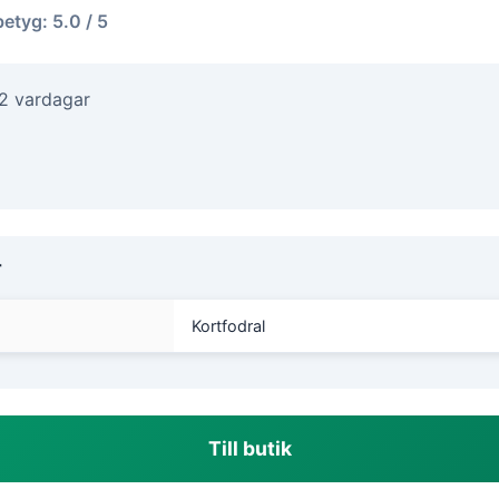
betyg: 5.0 / 5
-2 vardagar
r
Kortfodral
Till butik