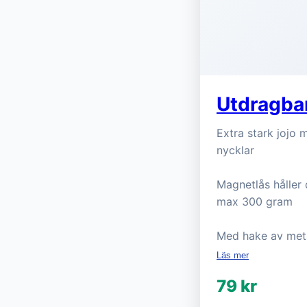
Utdragba
Extra stark jojo 
nycklar
Magnetlås håller 
max 300 gram
Med hake av meta
Läs mer
79 kr