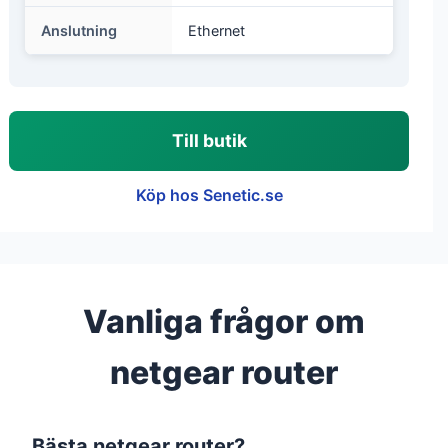
Anslutning
Ethernet
Till butik
Köp hos Senetic.se
Vanliga frågor om
netgear router
Bästa netgear router?