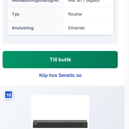
Nedladdningshastighet
Mer än 1 Gigabit
Typ
Routrar
Anslutning
Ethernet
Till butik
Köp hos Senetic.se
10