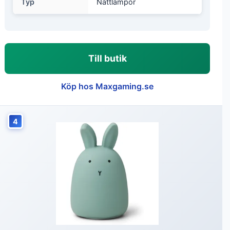
Typ
Nattlampor
Till butik
Köp hos Maxgaming.se
4