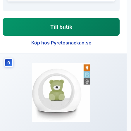
Till butik
Köp hos Pyretosnackan.se
9