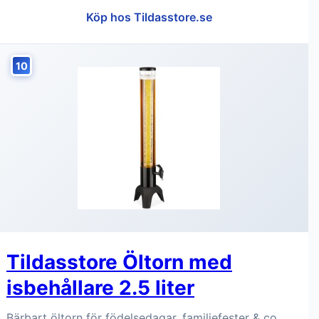
Köp hos Tildasstore.se
10
Tildasstore Öltorn med
isbehållare 2.5 liter
Bärbart öltorn för födelsedagar, familjefester & co