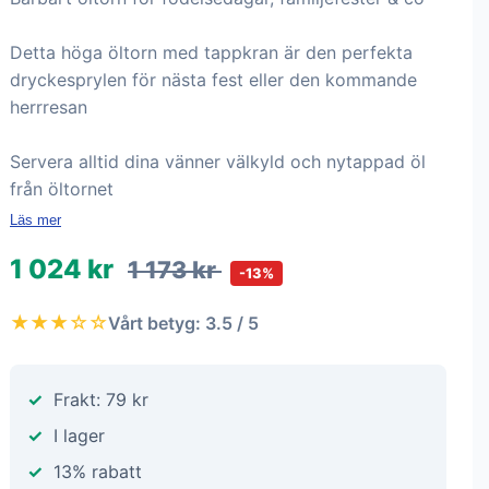
Detta höga öltorn med tappkran är den perfekta
dryckesprylen för nästa fest eller den kommande
herrresan
Servera alltid dina vänner välkyld och nytappad öl
från öltornet
Läs mer
1 024 kr
1 173 kr
-13%
★★★☆☆
Vårt betyg: 3.5 / 5
Frakt: 79 kr
I lager
13% rabatt