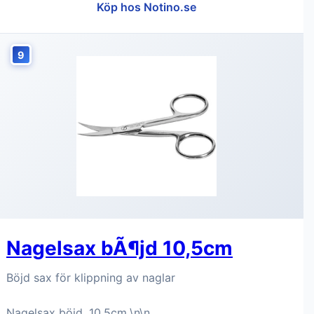
Köp hos Notino.se
9
Nagelsax bÃ¶jd 10,5cm
Böjd sax för klippning av naglar
Nagelsax böjd, 10,5cm.\n\n