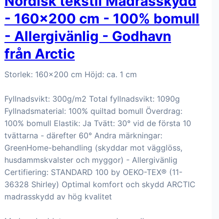
Nordisk tekstil Madrasskydd
- 160x200 cm - 100% bomull
- Allergivänlig - Godhavn
från Arctic
Storlek: 160x200 cm Höjd: ca. 1 cm
Fyllnadsvikt: 300g/m2 Total fyllnadsvikt: 1090g
Fyllnadsmaterial: 100% quiltad bomull Överdrag:
100% bomull Elastik: Ja Tvätt: 30° vid de första 10
tvättarna - därefter 60° Andra märkningar:
GreenHome-behandling (skyddar mot vägglöss,
husdammskvalster och myggor) - Allergivänlig
Certifiering: STANDARD 100 by OEKO-TEX® (11-
36328 Shirley) Optimal komfort och skydd ARCTIC
madrasskydd av hög kvalitet