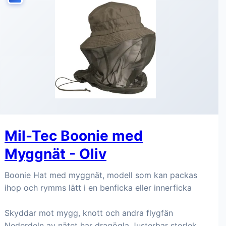
Mil-Tec Boonie med
Myggnät - Oliv
Boonie Hat med myggnät, modell som kan packas
ihop och rymms lätt i en benficka eller innerficka
Skyddar mot mygg, knott och andra flygfän
Nederdeln av nätet har dragögla Justerbar storlek