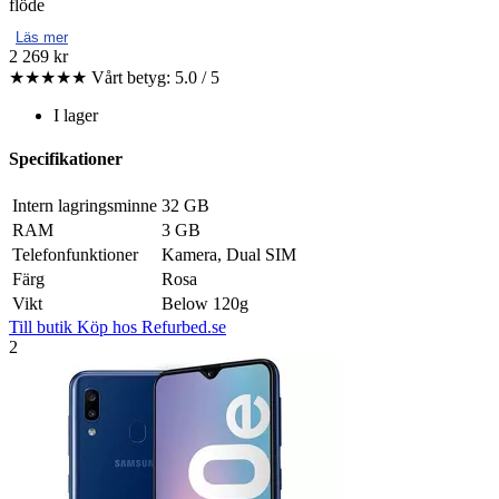
flöde
Läs mer
2 269 kr
★★★★★
Vårt betyg: 5.0 / 5
I lager
Specifikationer
Intern lagringsminne
32 GB
RAM
3 GB
Telefonfunktioner
Kamera, Dual SIM
Färg
Rosa
Vikt
Below 120g
Till butik
Köp hos Refurbed.se
2