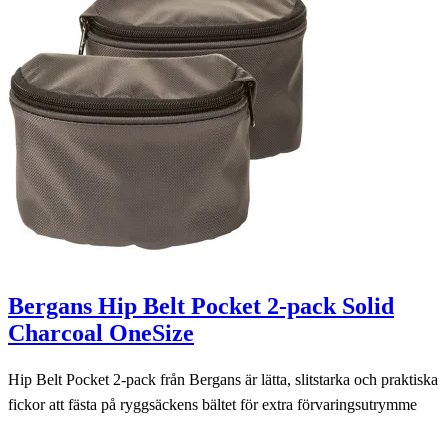
Bergans Hip Belt Pocket 2-pack Solid
Charcoal OneSize
Hip Belt Pocket 2-pack från Bergans är lätta, slitstarka och praktiska
fickor att fästa på ryggsäckens bältet för extra förvaringsutrymme