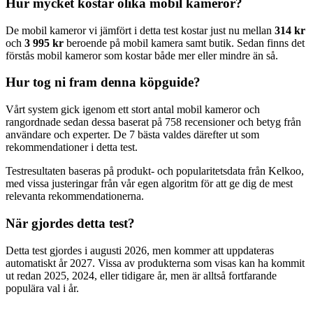
Hur mycket kostar olika mobil kameror?
De mobil kameror vi jämfört i detta test kostar just nu mellan
314 kr
och
3 995 kr
beroende på mobil kamera samt butik. Sedan finns det
förstås mobil kameror som kostar både mer eller mindre än så.
Hur tog ni fram denna köpguide?
Vårt system gick igenom ett stort antal mobil kameror och
rangordnade sedan dessa baserat på 758 recensioner och betyg från
användare och experter. De 7 bästa valdes därefter ut som
rekommendationer i detta test.
Testresultaten baseras på produkt- och popularitetsdata från Kelkoo,
med vissa justeringar från vår egen algoritm för att ge dig de mest
relevanta rekommendationerna.
När gjordes detta test?
Detta test gjordes i augusti 2026, men kommer att uppdateras
automatiskt år 2027. Vissa av produkterna som visas kan ha kommit
ut redan 2025, 2024, eller tidigare år, men är alltså fortfarande
populära val i år.