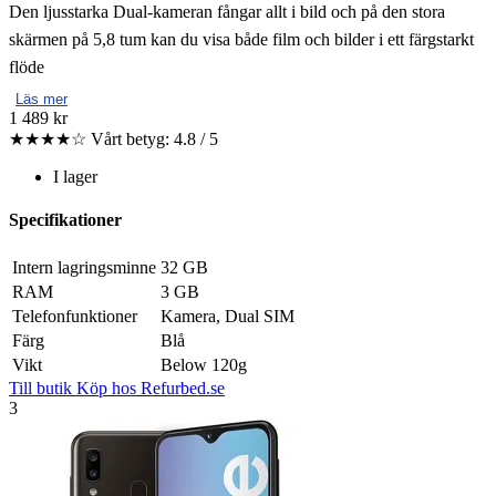
Den ljusstarka Dual-kameran fångar allt i bild och på den stora
skärmen på 5,8 tum kan du visa både film och bilder i ett färgstarkt
flöde
Läs mer
1 489 kr
★★★★☆
Vårt betyg: 4.8 / 5
I lager
Specifikationer
Intern lagringsminne
32 GB
RAM
3 GB
Telefonfunktioner
Kamera, Dual SIM
Färg
Blå
Vikt
Below 120g
Till butik
Köp hos Refurbed.se
3