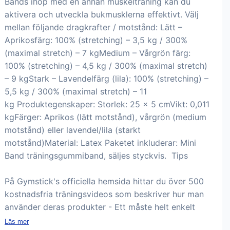
Bands ihop med en annan muskelträning kan du
aktivera och utveckla bukmusklerna effektivt. Välj
mellan följande dragkrafter / motstånd: Lätt –
Aprikosfärg: 100% (stretching) – 3,5 kg / 300%
(maximal stretch) – 7 kgMedium – Vårgrön färg:
100% (stretching) – 4,5 kg / 300% (maximal stretch)
– 9 kgStark – Lavendelfärg (lila): 100% (stretching) –
5,5 kg / 300% (maximal stretch) – 11
kg Produktegenskaper: Storlek: 25 x 5 cmVikt: 0,011
kgFärger: Aprikos (lätt motstånd), vårgrön (medium
motstånd) eller lavendel/lila (starkt
motstånd)Material: Latex Paketet inkluderar: Mini
Band träningsgummiband, säljes styckvis. Tips
På Gymstick's officiella hemsida hittar du över 500
kostnadsfria träningsvideos som beskriver hur man
använder deras produkter - Ett måste helt enkelt
Läs mer