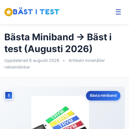
BÄST I TEST
☰
Bästa Miniband → Bäst i
test (Augusti 2026)
Uppdaterad 6 augusti 2026
•
Artikeln innehåller
reklamlänkar
1
Bästa miniband