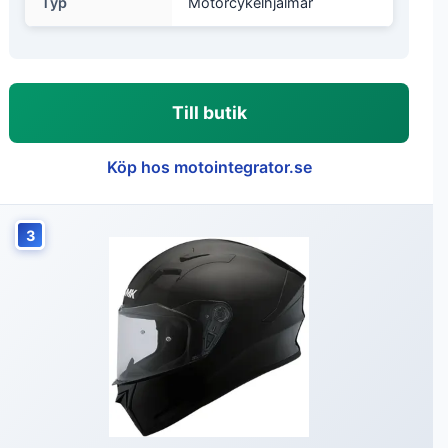
Typ
Motorcykelhjälmar
Till butik
Köp hos motointegrator.se
3