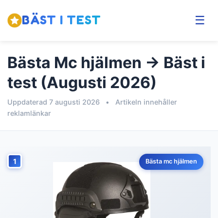
BÄST I TEST
☰
Bästa Mc hjälmen → Bäst i
test (Augusti 2026)
Uppdaterad 7 augusti 2026
•
Artikeln innehåller
reklamlänkar
1
Bästa mc hjälmen