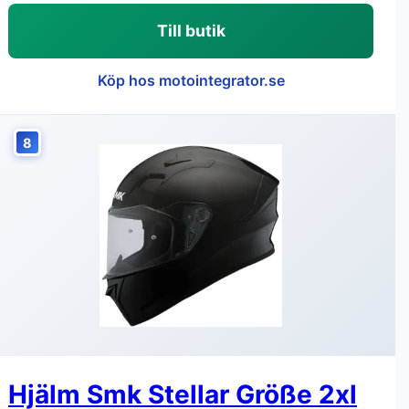
Till butik
Köp hos motointegrator.se
8
Hjälm Smk Stellar Größe 2xl