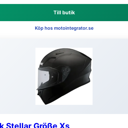
Till butik
Köp hos motointegrator.se
 Stellar Größe Xs