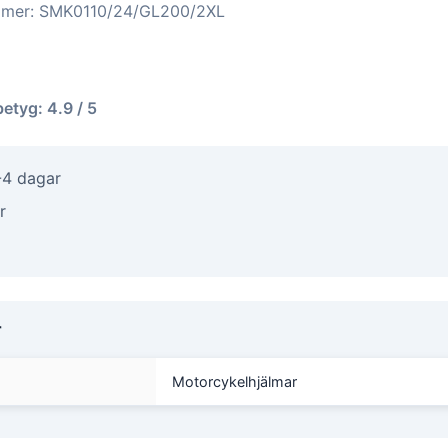
ummer: SMK0110/24/GL200/2XL
betyg: 4.9 / 5
-4 dagar
r
r
Motorcykelhjälmar