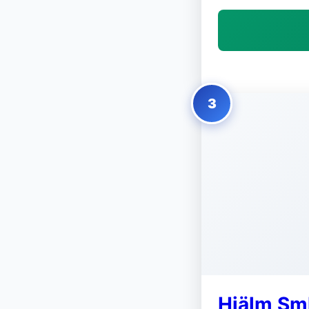
3
Hjälm Smk