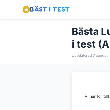
BÄST I TEST
Bästa L
i test (
Uppdaterad 7 augusti
Vi har för ti