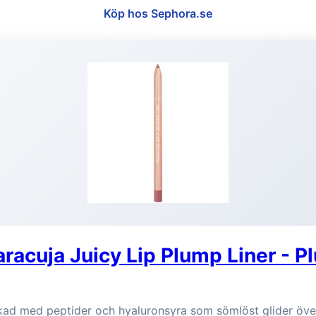
Köp hos Sephora.se
racuja Juicy Lip Plump Liner - 
kad med peptider och hyaluronsyra som sömlöst glider öve