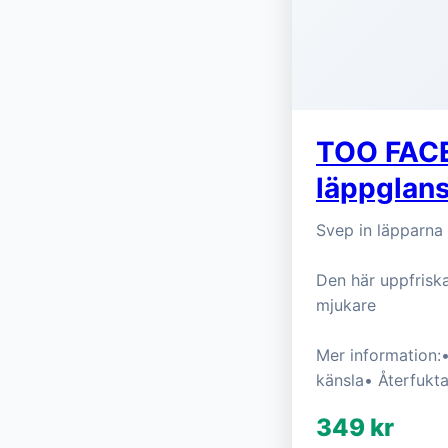
TOO FACED
läppglan
Svep in läpparna 
Den här uppfriska
mjukare
Mer information:
känsla• Återfukt
349 kr