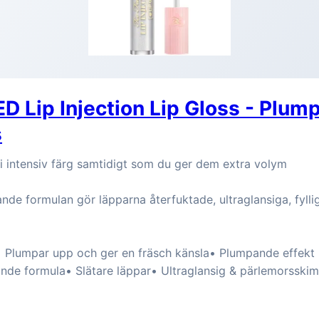
 Lip Injection Lip Gloss - Plum
s
i intensiv färg samtidigt som du ger dem extra volym
nde formulan gör läpparna återfuktade, ultraglansiga, fyll
• Plumpar upp och ger en fräsch känsla• Plumpande effekt
ande formula• Slätare läppar• Ultraglansig & pärlemorsskim