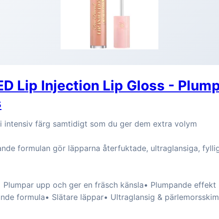
 Lip Injection Lip Gloss - Plum
s
i intensiv färg samtidigt som du ger dem extra volym
nde formulan gör läpparna återfuktade, ultraglansiga, fyll
• Plumpar upp och ger en fräsch känsla• Plumpande effekt
ande formula• Slätare läppar• Ultraglansig & pärlemorsskim