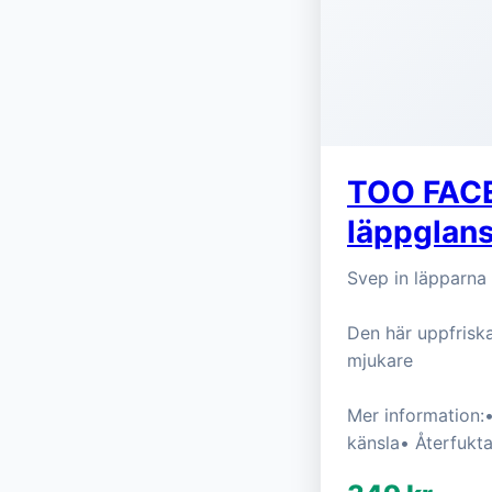
TOO FACED
läppglan
Svep in läpparna 
Den här uppfriska
mjukare
Mer information:
känsla• Återfukt