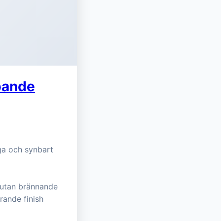
pande
iga och synbart
 utan brännande
rande finish