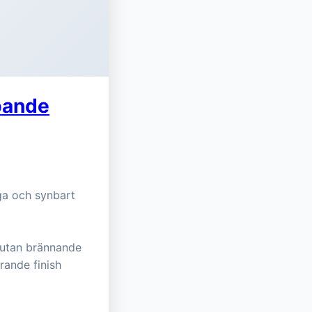
pande
iga och synbart
 utan brännande
rande finish