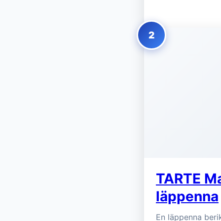
2
TARTE Ma
läppenna
En läppenna beri