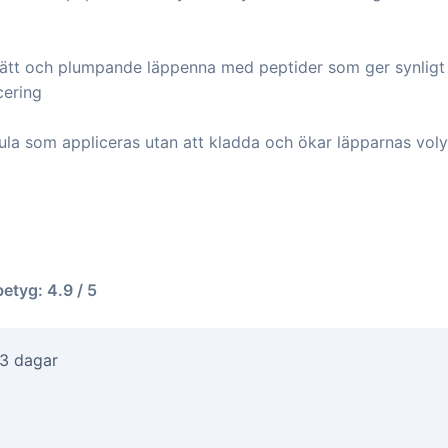
lätt och plumpande läppenna med peptider som ger synligt f
cering
ula som appliceras utan att kladda och ökar läpparnas voly
betyg: 4.9 / 5
-3 dagar