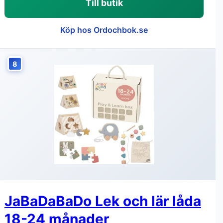
Till butik
Köp hos Ordochbok.se
8
JaBaDaBaDo Lek och lär låda
18-24 månader