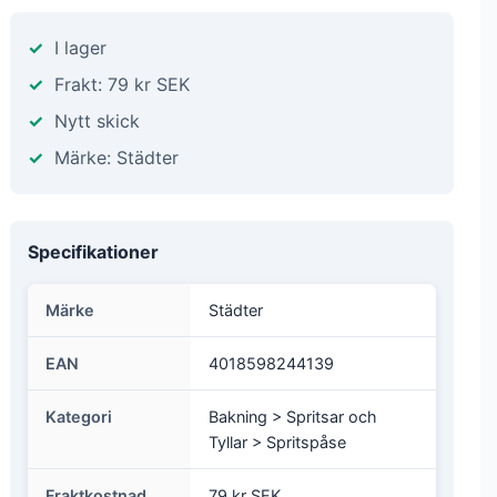
I lager
Frakt: 79 kr SEK
Nytt skick
Märke: Städter
Specifikationer
Märke
Städter
EAN
4018598244139
Kategori
Bakning > Spritsar och
Tyllar > Spritspåse
Fraktkostnad
79 kr SEK