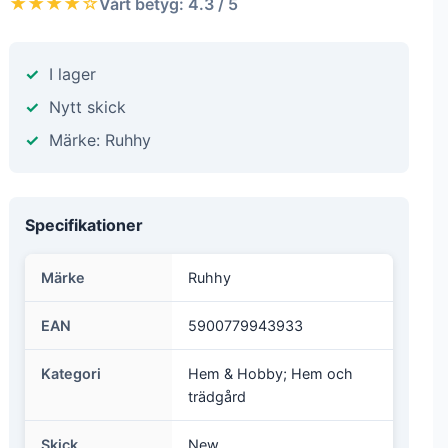
★★★★☆
Vårt betyg: 4.3 / 5
I lager
Nytt skick
Märke: Ruhhy
Specifikationer
Märke
Ruhhy
EAN
5900779943933
Kategori
Hem & Hobby; Hem och
trädgård
Skick
New