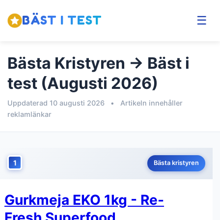
BÄST I TEST
☰
Bästa Kristyren → Bäst i
test (Augusti 2026)
Uppdaterad 10 augusti 2026
•
Artikeln innehåller
reklamlänkar
1
Bästa kristyren
Gurkmeja EKO 1kg - Re-
Fresh Superfood