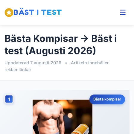
BÄST I TEST
☰
Bästa Kompisar → Bäst i
test (Augusti 2026)
Uppdaterad 7 augusti 2026
•
Artikeln innehåller
reklamlänkar
1
Bästa kompisar