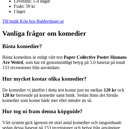
Leverans: 1-4 dagar
Frakt: 59 kr
I lager
Till butik
Köp hos Baldershage.se
Vanliga frågor om komedier
Bästa komedier?
Bästa komedien är enligt vårt test
Paper Collective Poster Humans
Are Weird
, som har ett genomsnittligt betyg på 5.0 baserat på totalt
153 recensioner från användare.
Hur mycket kostar olika komedier?
De komedier vi jämfört i detta test kostar just nu mellan
120 kr
och
120 kr
beroende på komedie samt butik. Sedan finns det förstås
komedier som kostar både mer eller mindre än så.
Hur tog ni fram denna köpguide?
Vårt system gick igenom ett stort antal komedier och rangordnade
sedan dessa baserat på 153 recensioner och betyg från användare