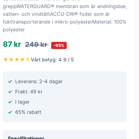
greppWATERGUARD® membran som är andningsbar,
vatten- och vindtättACCU-DRI® foder som är
fukttransporterande i mikro-polyesterMaterial: 100%
polyester
87 kr
249 kr
-65%
★★★★☆
Vårt betyg: 4.9 / 5
Leverans: 2-4 dagar
Frakt: 49 kr
I lager
65% rabatt
Specifikationer