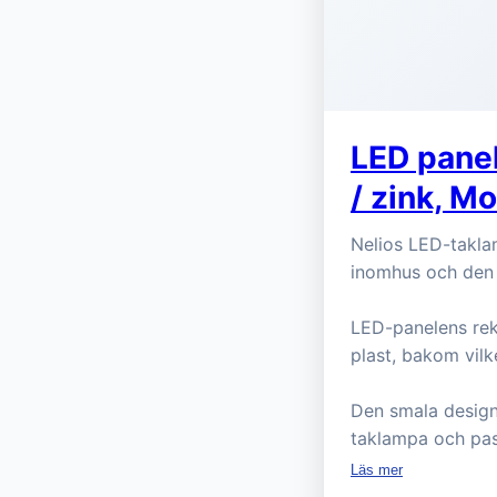
LED panel
/ zink, M
Nelios LED-taklam
inomhus och den g
LED-panelens rekt
plast, bakom vil
Den smala design
taklampa och pass
Läs mer