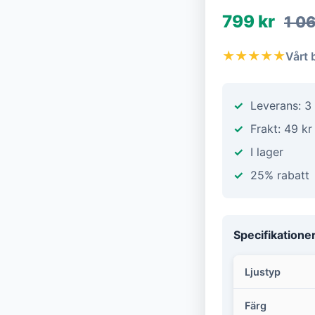
799 kr
1 0
★★★★★
Vårt 
Leverans: 3
Frakt: 49 kr
I lager
25% rabatt
Specifikatione
Ljustyp
Färg