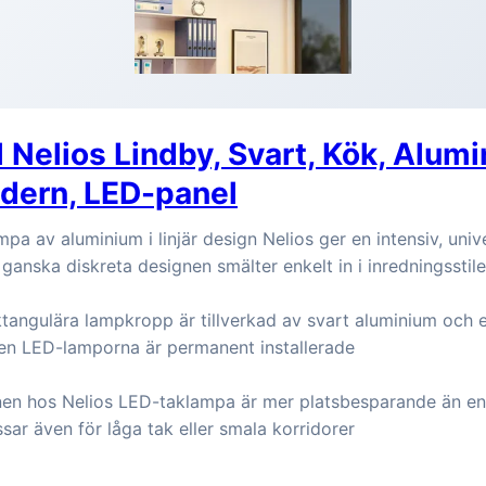
 Nelios Lindby, Svart, Kök, Alumi
odern, LED-panel
pa av aluminium i linjär design Nelios ger en intensiv, univ
anska diskreta designen smälter enkelt in i inredningsstil
angulära lampkropp är tillverkad av svart aluminium och en
ken LED-lamporna är permanent installerade
en hos Nelios LED-taklampa är mer platsbesparande än en
ar även för låga tak eller smala korridorer