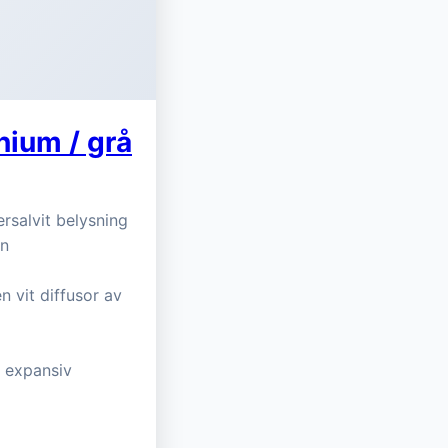
nium / grå
ersalvit belysning
en
 vit diffusor av
 expansiv