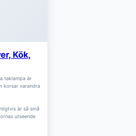
er, Kök,
na taklampa är
m korsar varandra
ligtvis är så små
mpornas utseende