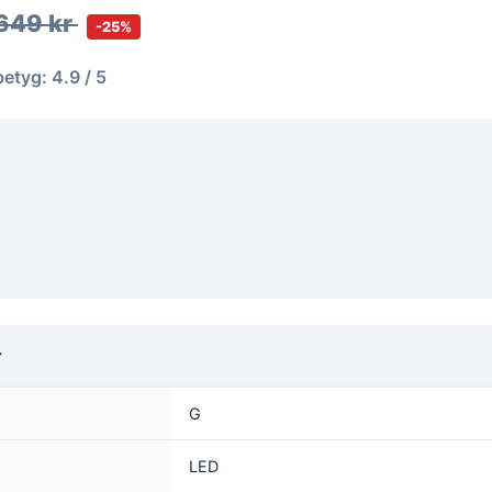
649 kr
-25%
betyg: 4.9 / 5
r
G
LED