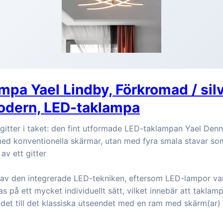
mpa Yael Lindby, Förkromad / silv
Modern, LED-taklampa
 gitter i taket: den fint utformade LED-taklampan Yael Den
ed konventionella skärmar, utan med fyra smala stavar so
av ett gitter
 av den integrerade LED-tekniken, eftersom LED-lampor van
as på ett mycket individuellt sätt, vilket innebär att takla
ndet till det klassiska utseendet med en ram med skärm(ar)