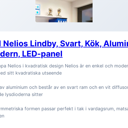
 Nelios Lindby, Svart, Kök, Alumi
odern, LED-panel
pa Nelios i kvadratisk design Nelios är en enkel och mod
d sitt kvadratiska utseende
 av aluminium och består av en svart ram och en vit diffuso
de lysdioderna sitter
mmetriska formen passar perfekt i tak i vardagsrum, matsal
len