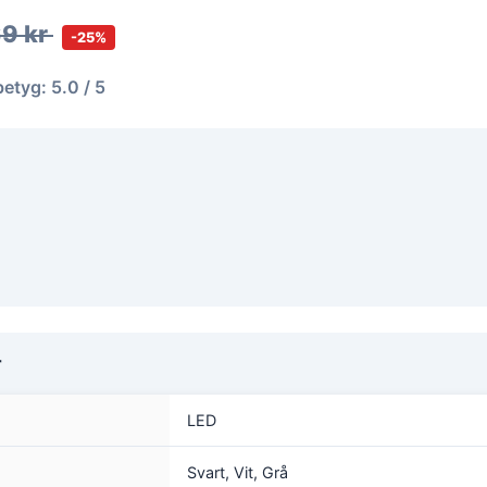
69 kr
-25%
betyg: 5.0 / 5
r
LED
Svart, Vit, Grå