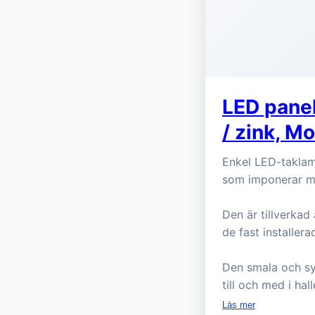
LED panel
/ zink, M
Enkel LED-taklam
som imponerar me
Den är tillverkad
de fast installera
Den smala och sy
till och med i hal
Läs mer