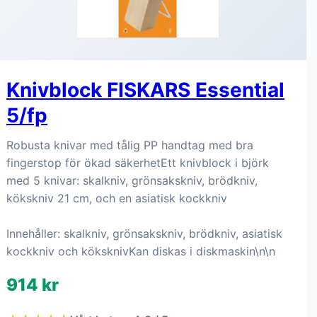
Knivblock FISKARS Essential
5/fp
Robusta knivar med tålig PP handtag med bra
fingerstop för ökad säkerhetEtt knivblock i björk
med 5 knivar: skalkniv, grönsakskniv, brödkniv,
kökskniv 21 cm, och en asiatisk kockkniv
Innehåller: skalkniv, grönsakskniv, brödkniv, asiatisk
kockkniv och köksknivKan diskas i diskmaskin\n\n
914 kr