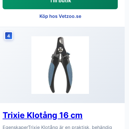
Till butik
Köp hos Vetzoo.se
4
Trixie Klotång 16 cm
EgenskaperTrixie Klotång är en praktisk, behändig