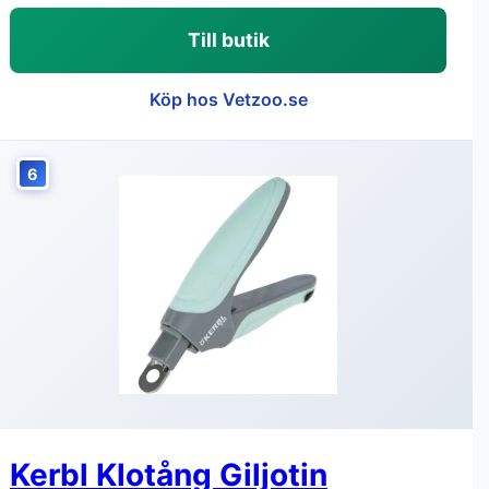
Till butik
Köp hos Vetzoo.se
6
Kerbl Klotång Giljotin